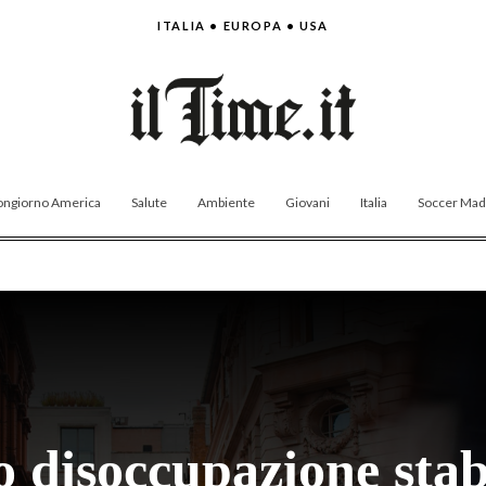
ITALIA • EUROPA • USA
ngiorno America
Salute
Ambiente
Giovani
Italia
Soccer Made
o disoccupazione stab