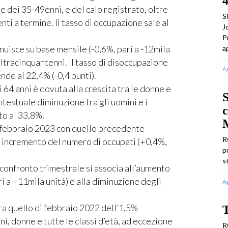
4
e dei 35-49enni, e del calo registrato, oltre
S
nti a termine. Il tasso di occupazione sale al
J
P
inuisce su base mensile (-0,6%, pari a -12mila
a
i ultracinquantenni. Il tasso di disoccupazione
A
ende al 22,4% (-0,4 punti).
 i 64 anni è dovuta alla crescita tra le donne e
S
ontestuale diminuzione tra gli uomini e i
c
ato al 33,8%.
M
febbraio 2023 con quello precedente
R
 incremento del numero di occupati (+0,4%,
p
s
 confronto trimestrale si associa all’aumento
i a +11mila unità) e alla diminuzione degli
A
ra quello di febbraio 2022 dell’1,5%
i, donne e tutte le classi d’età, ad eccezione
R