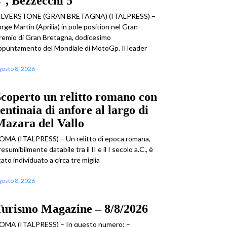
°, Bezzecchi 5°
ILVERSTONE (GRAN BRETAGNA) (ITALPRESS) –
orge Martin (Aprilia) in pole position nel Gran
remio di Gran Bretagna, dodicesimo
ppuntamento del Mondiale di MotoGp. Il leader
gosto 8, 2026
coperto un relitto romano con
entinaia di anfore al largo di
azara del Vallo
OMA (ITALPRESS) – Un relitto di epoca romana,
resumibilmente databile tra il II e il I secolo a.C., è
tato individuato a circa tre miglia
gosto 8, 2026
Turismo Magazine – 8/8/2026
OMA (ITALPRESS) – In questo numero: –