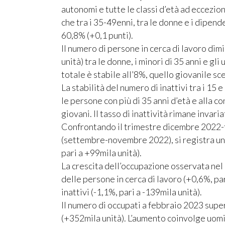
autonomi e tutte le classi d’età ad eccezion
che tra i 35-49enni, tra le donne e i dipende
60,8% (+0,1 punti).
Il numero di persone in cerca di lavoro dim
unità) tra le donne, i minori di 35 anni e gl
totale è stabile all’8%, quello giovanile sc
La stabilità del numero di inattivi tra i 15 e
le persone con più di 35 anni d’età e alla c
giovani. Il tasso di inattività rimane invari
Confrontando il trimestre dicembre 2022-
(settembre-novembre 2022), si registra un
pari a +99mila unità).
La crescita dell’occupazione osservata nel
delle persone in cerca di lavoro (+0,6%, par
inattivi (-1,1%, pari a -139mila unità).
Il numero di occupati a febbraio 2023 supe
(+352mila unità). L’aumento coinvolge uomin