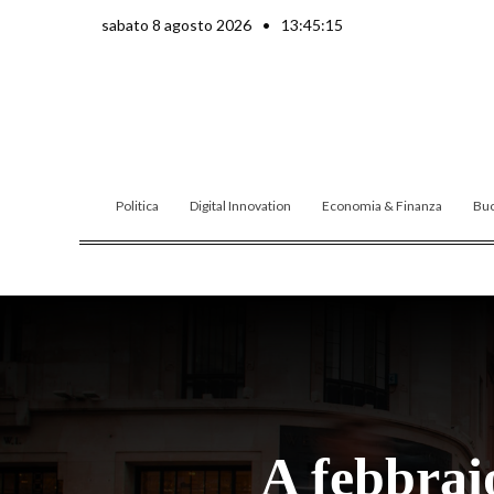
Vai
sabato 8 agosto 2026
•
13:45:16
al
contenuto
Politica
Digital Innovation
Economia & Finanza
Buo
A febbrai