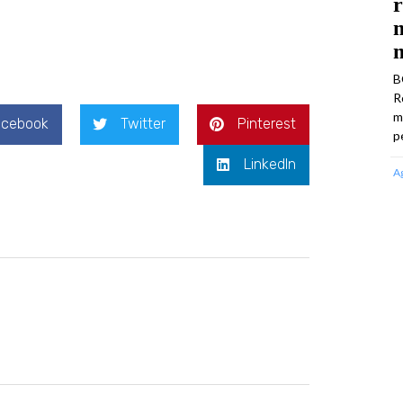
r
m
m
B
R
m
acebook
Twitter
Pinterest
p
LinkedIn
A