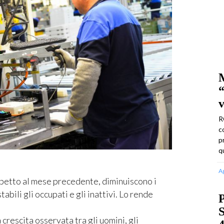
M
v
R
c
p
q
A
etto al mese precedente, diminuiscono i
bili gli occupati e gli inattivi. Lo rende
P
S
 crescita osservata tra gli uomini, gli