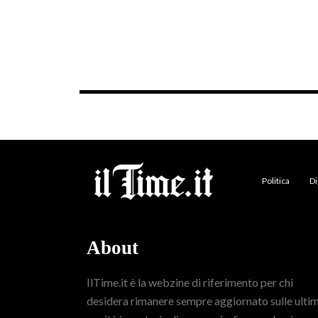
Politica
Di
About
IlTime.it è la webzine di riferimento per chi
desidera rimanere sempre aggiornato sulle ulti