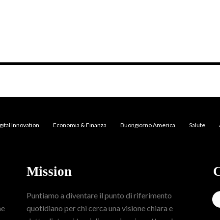
gital Innovation
Economia & Finanza
Buongiorno America
Salute
Mission
C
Puntiamo a diventare il punto di riferimento
me
quotidiano per chi cerca una visione chiara e