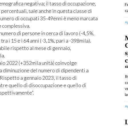
emografica negativa; il tasso di occupazione,
F
 percentuali, sale anche in questa classe di
c
l numero di occupati 35-49enni è meno marcata
A
e complessiva.
 numero di persone in cerca di lavoro (-4,5%,
M
 tra i 15 e i 64 anni (-3,1%, pari a -398mila).
C
abile rispetto al mese di gennaio,
s
la.
aio 2022 (+352mila unità) coinvolge
“
a diminuzione del numero di dipendenti a
R
 Rispetto a gennaio 2023, il tasso di
c
tre quello di disoccupazione e quello di
v
rispettivamente”.
l
A