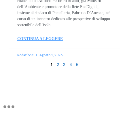
rilanciato da Alfonso Pecoraro Scanio, già Ministro
dell’Ambiente e promotore della Rete EcoDigital,
insieme al sindaco di Pantelleria, Fabrizio D’Ancona, nel
corso di un incontro dedicato alle prospettive di sviluppo
sostenibile dell’isola.
CONTINUA A LEGGERE
Redazione
Agosto 1, 2026
1
2
3
4
5