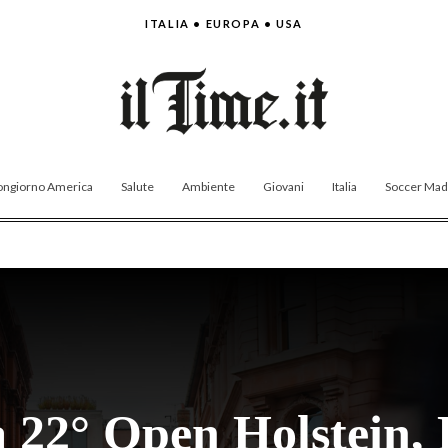
ITALIA • EUROPA • USA
ngiorno America
Salute
Ambiente
Giovani
Italia
Soccer Made
a 22° Open Holstein, 