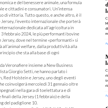
genomica e del benessere animale, una formula
d
le e cittadini e consumatori. Un’intensa
 di vittoria. Tutto questo, e anche altro, è il
C
Jersey, l’evento internazionale che porterà
M
internazionale dedicata all’agricoltura in
d
 3 febbraio 2024, le più performanti bovine
m
e Jersey, dove nel termine «performanti» si
A
à all’animal welfare, dalla produttività alla
rincipio che sta alla base di ogni
M
l
o da Veronafiere insieme a New Business
C
sta Giorgio Setti, ne hanno parlato i
r
, Red Holstein e Jersey, uno degli eventi
t
, che coinvolgerà mercoledì 31 gennaio oltre
r
impegnati nella gara di toelettatura e di
A
 finali della Jersey (1 febbraio) e della
ng del padiglione 10.