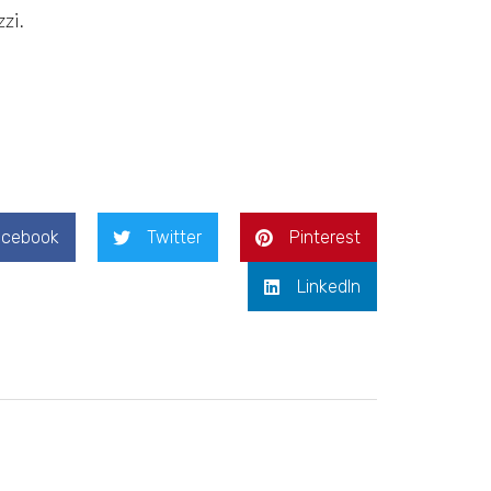
zzi.
acebook
Twitter
Pinterest
LinkedIn