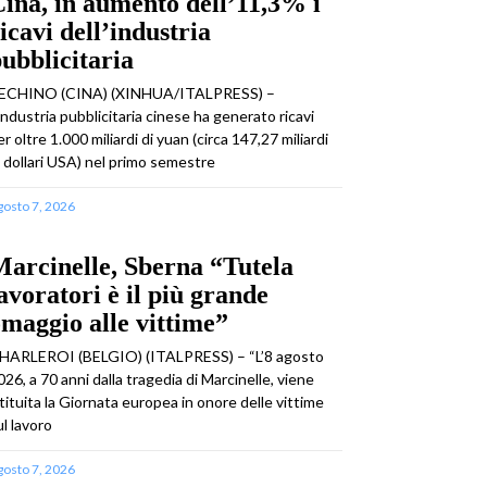
ina, in aumento dell’11,3% i
icavi dell’industria
ubblicitaria
ECHINO (CINA) (XINHUA/ITALPRESS) –
’industria pubblicitaria cinese ha generato ricavi
er oltre 1.000 miliardi di yuan (circa 147,27 miliardi
i dollari USA) nel primo semestre
gosto 7, 2026
arcinelle, Sberna “Tutela
avoratori è il più grande
maggio alle vittime”
HARLEROI (BELGIO) (ITALPRESS) – “L’8 agosto
026, a 70 anni dalla tragedia di Marcinelle, viene
stituita la Giornata europea in onore delle vittime
ul lavoro
gosto 7, 2026