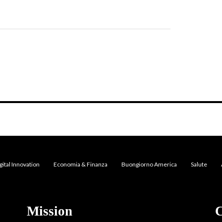
gital Innovation
Economia & Finanza
Buongiorno America
Salute
Mission
C