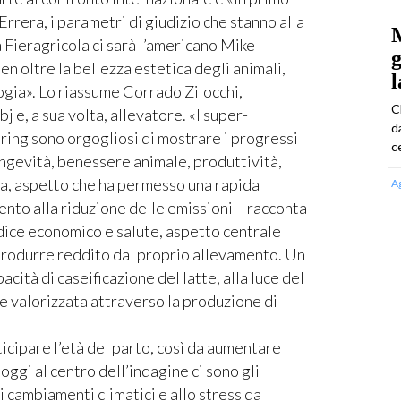
rrera, i parametri di giudizio che stanno alla
M
a Fieragricola ci sarà l’americano Mike
g
n oltre la bellezza estetica degli animali,
l
ogia». Lo riassume Corrado Zilocchi,
C
 e, a sua volta, allevatore. «I super-
d
ring sono orgogliosi di mostrare i progressi
ce
longevità, benessere animale, produttività,
mica, aspetto che ha permesso una rapida
A
ento alla riduzione delle emissioni – racconta
indice economico e salute, aspetto centrale
i produrre reddito dal proprio allevamento. Un
pacità di caseificazione del latte, alla luce del
ne valorizzata attraverso la produzione di
icipare l’età del parto, così da aumentare
 oggi al centro dell’indagine ci sono gli
ai cambiamenti climatici e allo stress da