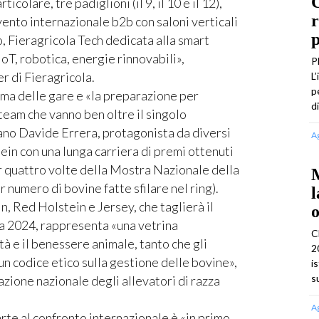
C
colare, tre padiglioni (il 9, il 10 e il 12),
r
evento internazionale b2b con saloni verticali
p
o, Fieragricola Tech dedicata alla smart
IoT, robotica, energie rinnovabili»,
P
r di Fieragricola.
L
p
ima delle gare e «la preparazione per
d
team che vanno ben oltre il singolo
ano Davide Errera, protagonista da diversi
A
ein con una lunga carriera di premi ottenuti
er quattro volte della Mostra Nazionale della
M
 numero di bovine fatte sfilare nel ring).
l
 Red Holstein e Jersey, che taglierà il
o
la 2024, rappresenta «una vetrina
C
à e il benessere animale, tanto che gli
2
un codice etico sulla gestione delle bovine»,
i
s
iazione nazionale degli allevatori di razza
A
arte al confronto internazionale è «in primo