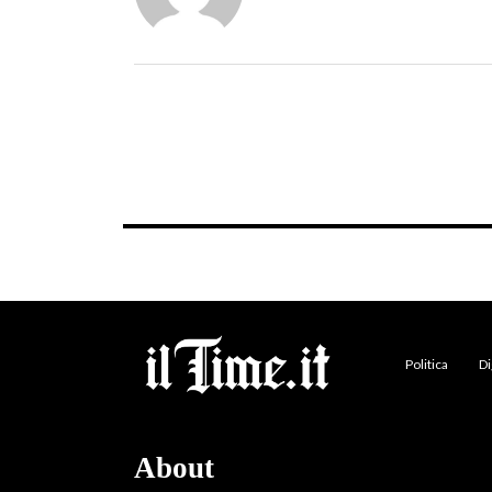
Politica
Di
About