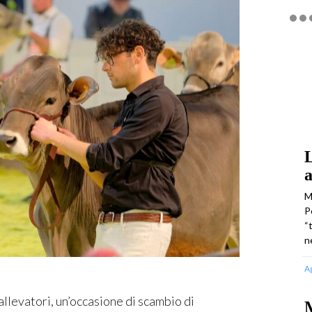
L
a
M
P
“
n
A
levatori, un’occasione di scambio di
M