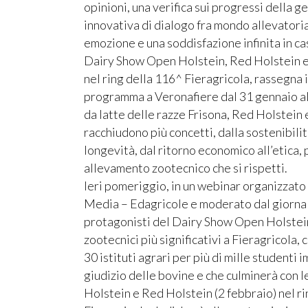
opinioni, una verifica sui progressi della 
innovativa di dialogo fra mondo allevatoria
emozione e una soddisfazione infinita in caso
Dairy Show Open Holstein, Red Holstein e 
nel ring della 116^ Fieragricola, rassegna 
programma a Veronafiere dal 31 gennaio al
da latte delle razze Frisona, Red Holstein 
racchiudono più concetti, dalla sostenibilit
longevità, dal ritorno economico all’etica, p
allevamento zootecnico che si rispetti.
Ieri pomeriggio, in un webinar organizzat
Media – Edagricole e moderato dal giornali
protagonisti del Dairy Show Open Holstein
zootecnici più significativi a Fieragricola
30 istituti agrari per più di mille studenti 
giudizio delle bovine e che culminerà con le
Holstein e Red Holstein (2 febbraio) nel ri