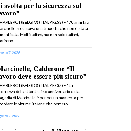
i svolta per la sicurezza sul
lavoro”
HARLEROI (BELGIO) (ITALPRESS) – “70 anni fa a
arcinelle si compiva una tragedia che non è stata
imenticata. Molti italiani, ma non solo italiani,
orirono
gosto 7, 2026
arcinelle, Calderone “Il
avoro deve essere più sicuro”
HARLEROI (BELGIO) (ITALPRESS) – “La
icorrenza del settantesimo anniversario della
ragedia di Marcinelle è per noi un momento per
icordare le vittime italiane che persero
gosto 7, 2026