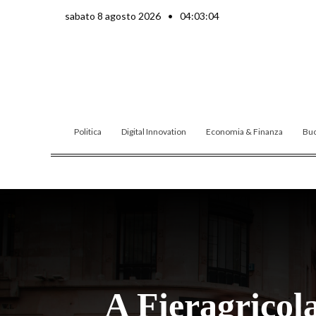
Vai
sabato 8 agosto 2026
•
04:03:05
al
contenuto
Politica
Digital Innovation
Economia & Finanza
Buo
A Fieragricol