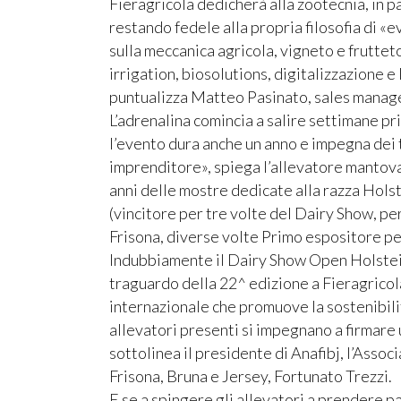
Fieragricola dedicherà alla zootecnia, in parti
restando fedele alla propria filosofia di «
sulla meccanica agricola, vigneto e fruttet
irrigation, biosolutions, digitalizzazione e 
puntualizza Matteo Pasinato, sales manage
L’adrenalina comincia a salire settimane pr
l’evento dura anche un anno e impegna dei 
imprenditore», spiega l’allevatore mantov
anni delle mostre dedicate alla razza Holst
(vincitore per tre volte del Dairy Show, p
Frisona, diverse volte Primo espositore per
Indubbiamente il Dairy Show Open Holstein,
traguardo della 22^ edizione a Fieragrico
internazionale che promuove la sostenibilit
allevatori presenti si impegnano a firmare 
sottolinea il presidente di Anafibj, l’Assoc
Frisona, Bruna e Jersey, Fortunato Trezzi.
E se a spingere gli allevatori a prendere p