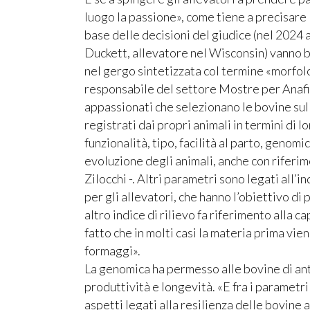
luogo la passione», come tiene a precisare E
base delle decisioni del giudice (nel 2024 
Duckett, allevatore nel Wisconsin) vanno be
nel gergo sintetizzata col termine «morfol
responsabile del settore Mostre per Anafibj
appassionati che selezionano le bovine sul 
registrati dai propri animali in termini di 
funzionalità, tipo, facilità al parto, geno
evoluzione degli animali, anche con riferim
Zilocchi -. Altri parametri sono legati all’
per gli allevatori, che hanno l’obiettivo d
altro indice di rilievo fa riferimento alla ca
fatto che in molti casi la materia prima vie
formaggi».
La genomica ha permesso alle bovine di ant
produttività e longevità. «E fra i parametri
aspetti legati alla resilienza delle bovine 