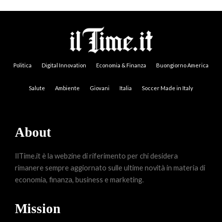
Politica
Digital Innovation
Economia & Finanza
Buongiorno America
Salute
Ambiente
Giovani
Italia
Soccer Made in Italy
About
IlTime.it è la webzine di riferimento per chi desidera
rimanere sempre aggiornato sulle ultime novità in materia di
economia, finanza, business e marketing.
Mission