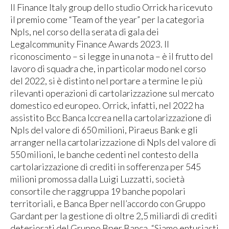
Il Finance Italy group dello studio Orrick ha ricevuto
il premio come “Team of the year” per la categoria
Npls, nel corso della serata di gala dei
Legalcommunity Finance Awards 2023. Il
riconoscimento – si legge in una nota – è il frutto del
lavoro di squadra che, in particolar modo nel corso
del 2022, si è distinto nel portare a termine le più
rilevanti operazioni di cartolarizzazione sul mercato
domestico ed europeo. Orrick, infatti, nel 2022 ha
assistito Bcc Banca Iccrea nella cartolarizzazione di
Npls del valore di 650 milioni, Piraeus Bank e gli
arranger nella cartolarizzazione di Npls del valore di
550 milioni, le banche cedenti nel contesto della
cartolarizzazione di crediti in sofferenza per 545
milioni promossa dalla Luigi Luzzatti, società
consortile che raggruppa 19 banche popolari
territoriali, e Banca Bper nell’accordo con Gruppo
Gardant per la gestione di oltre 2,5 miliardi di crediti
deteriorati del Gruppo Bper Banca. “Siamo entusiasti