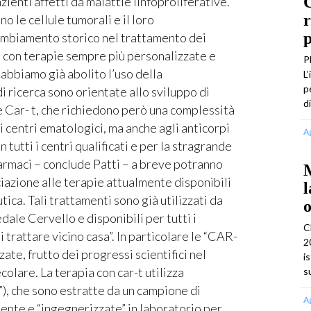
C
azienti affetti da malattie linfoproliferative.
r
 le cellule tumorali e il loro
p
ambiamento storico nel trattamento dei
i con terapie sempre più personalizzate e
P
abbiamo già abolito l’uso della
L
p
di ricerca sono orientate allo sviluppo di
d
 Car- t, che richiedono però una complessità
 i centri ematologici, ma anche agli anticorpi
A
n tutti i centri qualificati e per la stragrande
farmaci – conclude Patti – a breve potranno
M
ciazione alle terapie attualmente disponibili
l
ica. Tali trattamenti sono già utilizzati da
o
le Cervello e disponibili per tutti i
C
si trattare vicino casa”. In particolare le “CAR-
2
ate, frutto dei progressi scientifici nel
i
olare. La terapia con car-t utilizza
s
T”), che sono estratte da un campione di
A
ente e “ingegnerizzate” in laboratorio per