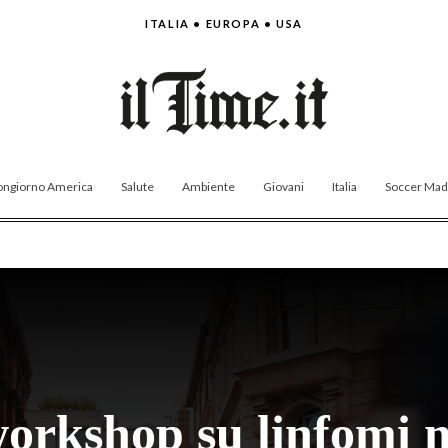
ITALIA • EUROPA • USA
ngiorno America
Salute
Ambiente
Giovani
Italia
Soccer Made
rkshop su linfomi ma