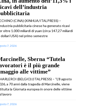
ina, in aumento dell’11,3% i
icavi dell’industria
ubblicitaria
ECHINO (CINA) (XINHUA/ITALPRESS) –
’industria pubblicitaria cinese ha generato ricavi
er oltre 1.000 miliardi di yuan (circa 147,27 miliardi
i dollari USA) nel primo semestre
gosto 7, 2026
arcinelle, Sberna “Tutela
avoratori è il più grande
maggio alle vittime”
HARLEROI (BELGIO) (ITALPRESS) – “L’8 agosto
026, a 70 anni dalla tragedia di Marcinelle, viene
stituita la Giornata europea in onore delle vittime
ul lavoro
gosto 7, 2026