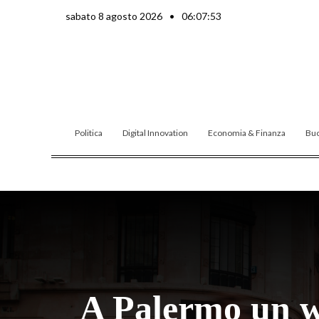
Vai
sabato 8 agosto 2026
•
06:07:54
al
contenuto
Politica
Digital Innovation
Economia & Finanza
Buo
A Palermo un wo