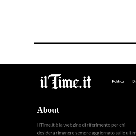
Politica
Di
About
IlTime.it è la webzine di riferimento per chi
desidera rimanere sempre aggiornato sulle ulti