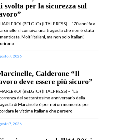
i svolta per la sicurezza sul
lavoro”
HARLEROI (BELGIO) (ITALPRESS) – “70 anni fa a
arcinelle si compiva una tragedia che non è stata
imenticata. Molti italiani, ma non solo italiani,
orirono
gosto 7, 2026
arcinelle, Calderone “Il
avoro deve essere più sicuro”
HARLEROI (BELGIO) (ITALPRESS) – “La
icorrenza del settantesimo anniversario della
ragedia di Marcinelle è per noi un momento per
icordare le vittime italiane che persero
gosto 7, 2026