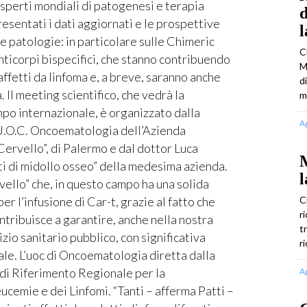
 esperti mondiali di patogenesi e terapia
d
esentati i dati aggiornati e le prospettive
e patologie: in particolare sulle Chimeric
C
ticorpi bispecifici, che stanno contribuendo
M
affetti da linfoma e, a breve, saranno anche
d
. Il meeting scientifico, che vedrà la
m
mpo internazionale, è organizzato dalla
A
’U.O.C. Oncoematologia dell’Azienda
Cervello”, di Palermo e dal dottor Luca
M
ti di midollo osseo” della medesima azienda.
l
rvello” che, in questo campo ha una solida
er l’infusione di Car-t, grazie al fatto che
C
r
ntribuisce a garantire, anche nella nostra
t
zio sanitario pubblico, con significativa
r
le. L’uoc di Oncoematologia diretta dalla
 di Riferimento Regionale per la
A
ucemie e dei Linfomi. “Tanti – afferma Patti –