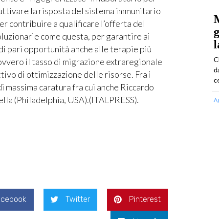
 attivare la risposta del sistema immunitario
M
r contribuire a qualificare l’offerta del
g
oluzionarie come questa, per garantire ai
l
 di pari opportunità anche alle terapie più
C
ovvero il tasso di migrazione extraregionale
d
tivo di ottimizzazione delle risorse. Fra i
ce
i massima caratura fra cui anche Riccardo
lla (Philadelphia, USA).(ITALPRESS).
A
acebook
Twitter
Pinterest