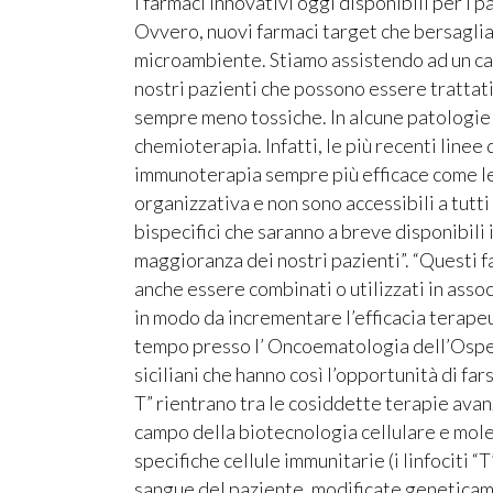
i farmaci innovativi oggi disponibili per i p
Ovvero, nuovi farmaci target che bersagliano
microambiente. Stiamo assistendo ad un c
nostri pazienti che possono essere trattat
sempre meno tossiche. In alcune patologie 
chemioterapia. Infatti, le più recenti linee 
immunoterapia sempre più efficace come le
organizzativa e non sono accessibili a tutti
bispecifici che saranno a breve disponibili i
maggioranza dei nostri pazienti”. “Questi 
anche essere combinati o utilizzati in asso
in modo da incrementare l’efficacia terapeut
tempo presso l’ Oncoematologia dell’Ospeda
siciliani che hanno così l’opportunità di far
T” rientrano tra le cosiddette terapie avanz
campo della biotecnologia cellulare e molec
specifiche cellule immunitarie (i linfociti “
sangue del paziente, modificate geneticam