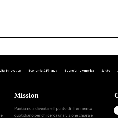
gital Innovation
Economia & Finanza
Buongiorno America
Salute
Mission
C
Puntiamo a diventare il punto di riferimento
me
quotidiano per chi cerca una visione chiara e