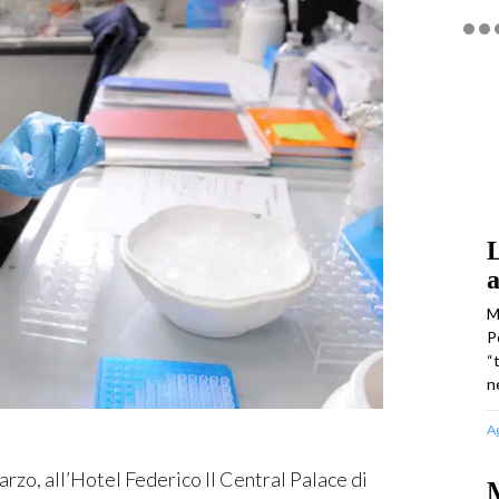
L
a
M
P
“
n
A
o, all’Hotel Federico II Central Palace di
M