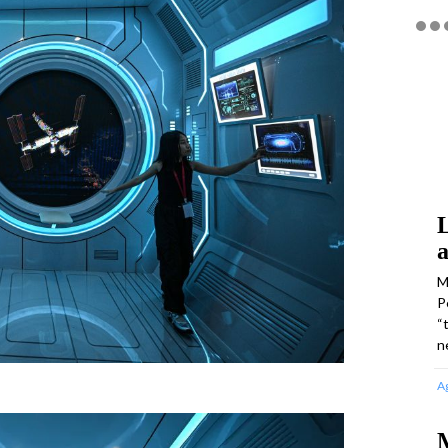
L
a
M
P
“
n
A
M