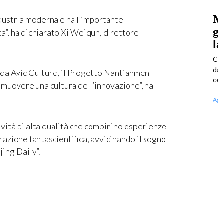
M
industria moderna e ha l’importante
g
ca”, ha dichiarato Xi Weiqun, direttore
l
C
d
da Avic Culture, il Progetto Nantianmen
ce
muovere una cultura dell’innovazione”, ha
A
ività di alta qualità che combinino esperienze
azione fantascientifica, avvicinando il sogno
jing Daily”.