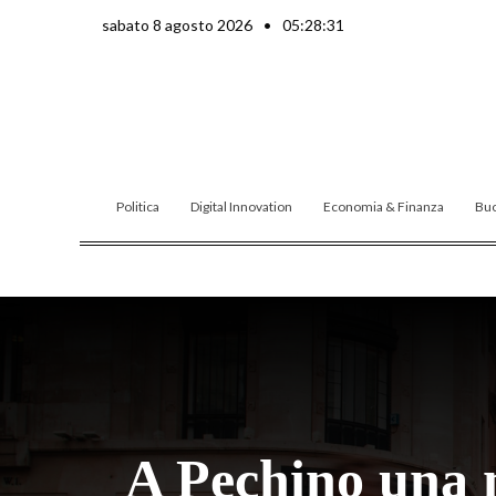
Vai
sabato 8 agosto 2026
•
05:28:33
al
contenuto
Politica
Digital Innovation
Economia & Finanza
Buo
A Pechino una m