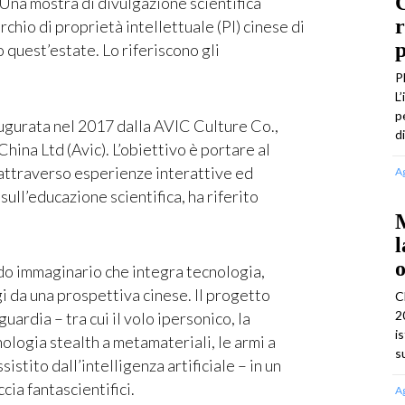
C
 mostra di divulgazione scientifica
r
hio di proprietà intellettuale (PI) cinese di
p
 quest’estate. Lo riferiscono gli
P
L
p
augurata nel 2017 dalla AVIC Culture Co.,
d
 China Ltd (Avic). L’obiettivo è portare al
i attraverso esperienze interattive ed
A
sull’educazione scientifica, ha riferito
M
l
o
o immaginario che integra tecnologia,
 da una prospettiva cinese. Il progetto
C
2
uardia – tra cui il volo ipersonico, la
i
ologia stealth a metamateriali, le armi a
s
istito dall’intelligenza artificiale – in un
cia fantascientifici.
A