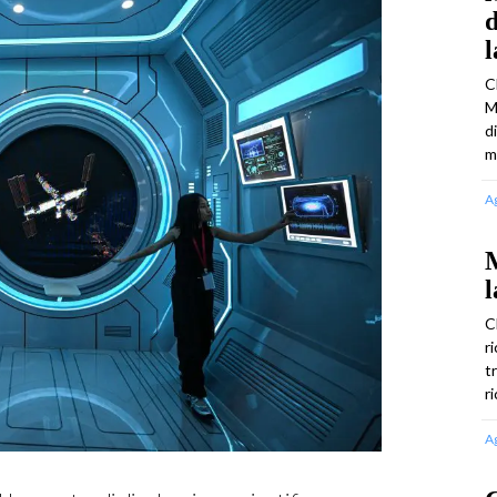
d
C
M
d
m
A
M
l
C
r
t
r
A