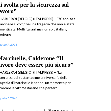
i svolta per la sicurezza sul
lavoro”
HARLEROI (BELGIO) (ITALPRESS) – “70 anni fa a
arcinelle si compiva una tragedia che non è stata
imenticata. Molti italiani, ma non solo italiani,
orirono
gosto 7, 2026
arcinelle, Calderone “Il
avoro deve essere più sicuro”
HARLEROI (BELGIO) (ITALPRESS) – “La
icorrenza del settantesimo anniversario della
ragedia di Marcinelle è per noi un momento per
icordare le vittime italiane che persero
gosto 7, 2026