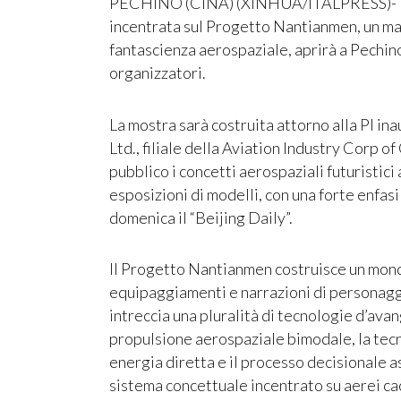
PECHINO (CINA) (XINHUA/ITALPRESS)- Una
incentrata sul Progetto Nantianmen, un marc
fantascienza aerospaziale, aprirà a Pechino
organizzatori.
La mostra sarà costruita attorno alla PI in
Ltd., filiale della Aviation Industry Corp of
pubblico i concetti aerospaziali futuristic
esposizioni di modelli, con una forte enfasi 
domenica il “Beijing Daily”.
Il Progetto Nantianmen costruisce un mond
equipaggiamenti e narrazioni di personaggi
intreccia una pluralità di tecnologie d’avang
propulsione aerospaziale bimodale, la tecn
energia diretta e il processo decisionale ass
sistema concettuale incentrato su aerei cac