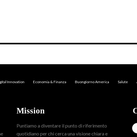
gital Innovation
Economia & Finanza
Buongiorno America
Salute
Mission
C
Puntiamo a diventare il punto di riferimento
me
quotidiano per chi cerca una visione chiara e