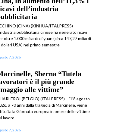
ina, in aumento dell’11,3% i
icavi dell’industria
ubblicitaria
ECHINO (CINA) (XINHUA/ITALPRESS) –
’industria pubblicitaria cinese ha generato ricavi
er oltre 1.000 miliardi di yuan (circa 147,27 miliardi
i dollari USA) nel primo semestre
gosto 7, 2026
arcinelle, Sberna “Tutela
avoratori è il più grande
maggio alle vittime”
HARLEROI (BELGIO) (ITALPRESS) – “L’8 agosto
026, a 70 anni dalla tragedia di Marcinelle, viene
stituita la Giornata europea in onore delle vittime
ul lavoro
gosto 7, 2026