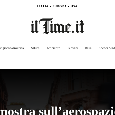
ITALIA • EUROPA • USA
ngiorno America
Salute
Ambiente
Giovani
Italia
Soccer Made
ostra sull’aerospazi