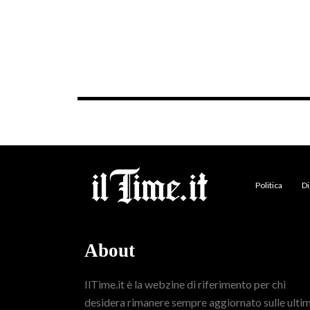
Politica
Di
About
IlTime.it è la webzine di riferimento per chi
desidera rimanere sempre aggiornato sulle ulti