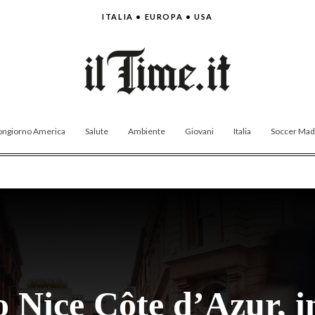
ITALIA • EUROPA • USA
ngiorno America
Salute
Ambiente
Giovani
Italia
Soccer Made
 Nice Côte d’Azur, 