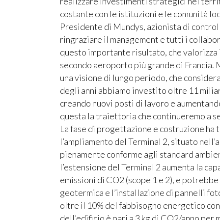
realizzare investimenti strategici nei terr
costante con le istituzioni e le comunità 
Presidente di Mundys, azionista di control
ringraziare il management e tutti i collabo
questo importante risultato, che valorizza i
secondo aeroporto più grande di Francia. 
una visione di lungo periodo, che considera
degli anni abbiamo investito oltre 11 miliar
creando nuovi posti di lavoro e aumentando l
questa la traiettoria che continueremo a se
La fase di progettazione e costruzione ha te
l’ampliamento del Terminal 2, situato nell’
pienamente conforme agli standard ambiental
l’estensione del Terminal 2 aumenta la cap
emissioni di CO2 (scope 1 e 2), e potrebbe i
geotermica e l’installazione di pannelli fot
oltre il 10% del fabbisogno energetico con 
dell’edificio è pari a 3 kg di CO2/anno per m