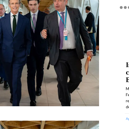
I
c
E
M
F
r
d
A