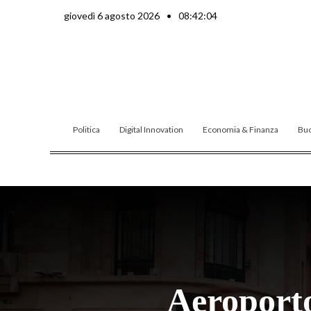
Vai
giovedì 6 agosto 2026
•
08:42:06
al
contenuto
Politica
Digital Innovation
Economia & Finanza
Buo
Aeroporto