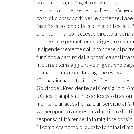
sostenibilità, il progetto si sviluppa in tr
della zona partenze per i voli extra-Scheng
controllo passaporti per le partenze, l’ape
fase è stata completata prima dell’estate 2
di un terminal con accesso diretto ai sei pi
di navette e permettendo di gestire cont
indipendentemente dal loro paese di parten
funzione a partire dalla prossima settimana
in e un sistema aggiuntivo di gestione baga
prima dell’inizio della stagione estiva.
“E’ una giornata storica per l’aeroporto e p
Goldnadel, Presidente del Consiglio di Am
-. Questo ampliamento dello scalo trasform
meritano un’accoglienza e un servizio all’a
Un aeroporto rappresenta la prima e l’ulti
responsabilità renderla la migliore possibil
“Il completamento di questo terminal dimos