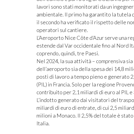
lavori sono stati monitorati da un ingegn
ambientale. Il primo ha garantito la tutela
il secondo ha verificato il rispetto delle no
operatori sul cantiere.
L’Aeroporto Nice Côte d’Azur serve una re
estende dal Var occidentale fino al Nord I
coprendo, quindi, tre Paesi.
Nel 2024, la sua attività – comprensiva sia
dell’aeroporto sia della spesa dei 14,8 mil
posti di lavoro a tempo pieno e generato 2,
(PIL) in Francia. Solo per la regione Prove
contribuito per 2,1 miliardi di euro al PIL e
L’indotto generato dai visitatori del tras
miliardi di euro di entrate, di cui 2,5 mili
milioni a Monaco. Il 2,5% del totale è stato
Italia.