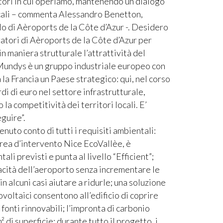
itori in cui operiamo, mantenendo un dialogo
locali – commenta Alessandro Benetton,
lo di Aèroports de la Côte d’Azur -. Desidero
ratori di Aèroports de la Côte d’Azur per
n maniera strutturale l’attrattività del
Mundys è un gruppo industriale europeo con
 la Francia un Paese strategico: qui, nel corso
di di euro nel settore infrastrutturale,
a competitività dei territori locali. E’
guire”.
nuto conto di tutti i requisiti ambientali:
area d’intervento Nice EcoVallèe, è
i previsti e punta al livello “Efficient”;
acità dell’aeroporto senza incrementare le
n alcuni casi aiutare a ridurle; una soluzione
ovoltaici consentono all’edificio di coprire
fonti rinnovabili; l’impronta di carbonio
² di superficie; durante tutto il progetto, i