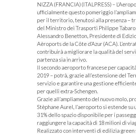
NIZZA (FRANCIA) (ITALPRESS) – L’Aeropor
ufficialmente questo pomeriggio l’ampliam
per il territorio, tenutosi alla presenza – t
del Ministro dei Trasporti Philippe Tabarot,
Alessandro Benetton, Presidente di Edizio
Aèroports de la Côte d’Azur (ACA). L’entrat
contribuirà a migliorare la qualità del servi
partenza sia in arrivo.
Il secondo aeroporto francese per capacità 
2019 – potrà, grazie all’estensione del Te
servizio e garantire una gestione efficiente
per quelli extra-Schengen.
Grazie all’ampliamento del nuovo molo, pro
Stèphane Aurel, l’aeroporto si estende su u
31% dello spazio disponibile per i passegg
raggiungere la capacità di 18 milioni di via
Realizzato con interventi di edilizia green s