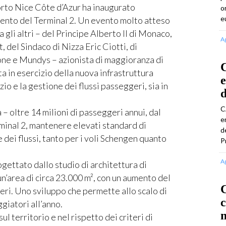
to Nice Côte d’Azur ha inaugurato
o
e
ento del Terminal 2. Un evento molto atteso
ra gli altri – del Principe Alberto II di Monaco,
A
 del Sindaco di Nizza Eric Ciotti, di
ne e Mundys – azionista di maggioranza di
C
a in esercizio della nuova infrastruttura
e
zio e la gestione dei flussi passeggeri, sia in
d
C
– oltre 14 milioni di passeggeri annui, dal
e
rminal 2, mantenere elevati standard di
d
 dei flussi, tanto per i voli Schengen quanto
P
A
gettato dallo studio di architettura di
n’area di circa 23.000 m², con un aumento del
C
eri. Uno sviluppo che permette allo scalo di
ggiatori all’anno.
m
ul territorio e nel rispetto dei criteri di