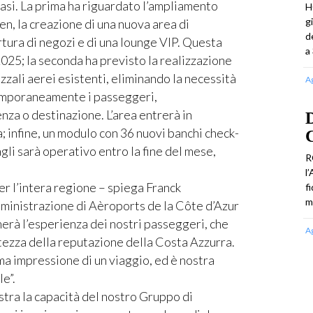
e fasi. La prima ha riguardato l’ampliamento
H
g
en, la creazione di una nuova area di
d
rtura di negozi e di una lounge VIP. Questa
a 
025; la seconda ha previsto la realizzazione
azzali aerei esistenti, eliminando la necessità
A
emporaneamente i passeggeri,
za o destinazione. L’area entrerà in
D
; infine, un modulo con 36 nuovi banchi check-
C
gli sarà operativo entro la fine del mese,
R
l
er l’intera regione – spiega Franck
f
m
ministrazione di Aèroports de la Côte d’Azur
erà l’esperienza dei nostri passeggeri, che
A
ltezza della reputazione della Costa Azzurra.
ma impressione di un viaggio, ed è nostra
e”.
tra la capacità del nostro Gruppo di