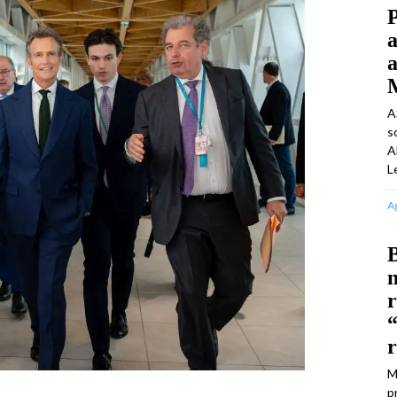
P
a
a
A
s
A
L
A
B
n
r
“
r
M
p