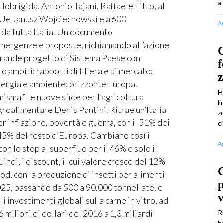
a
lobrigida, Antonio Tajani, Raffaele Fitto, al
 Ue Janusz Wojciechowski e a 600
A
 da tutta Italia. Un documento
mergenze e proposte, richiamando all’azione
C
 grande progetto di Sistema Paese con
f
o ambiti: rapporti di filiera e di mercato;
 energia e ambiente; orizzonte Europa.
H
misma “Le nuove sfide per l’agricoltura
l
’agroalimentare Denis Pantini. Ritrae un’Italia
z
er inflazione, povertà e guerra, con il 51% dei
c
l 45% del resto d’Europa. Cambiano così i
A
on lo stop al superfluo per il 46% e solo il
indi, i discount, il cui valore cresce del 12%
ood, con la produzione di insetti per alimenti
2025, passando da 500 a 90.000 tonnellate, e
v
li investimenti globali sulla carne in vitro, ad
ilioni di dollari del 2016 a 1,3 miliardi
R
h