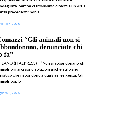
nadeguata, perchè ci trovavamo dinanzi a un virus
enza precedenti: non a
gosto 6, 2026
omazzi “Gli animali non si
abbandonano, denunciate chi
o fa”
ILANO (ITALPRESS) – “Non si abbandonano gli
nimali, ormai ci sono soluzioni anche sul piano
uristico che rispondono a qualsiasi esigenza. Gli
imali, poi, lo
gosto 6, 2026