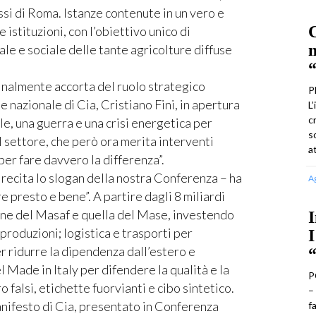
si di Roma. Istanze contenute in un vero e
C
 istituzioni, con l’obiettivo unico di
m
ale e sociale delle tante agricolture diffuse
“
 finalmente accorta del ruolo strategico
P
e nazionale di Cia, Cristiano Fini, in apertura
L
c
le, una guerra e una crisi energetica per
s
 settore, che però ora merita interventi
a
per fare davvero la differenza”.
 recita lo slogan della nostra Conferenza – ha
A
re presto e bene”. A partire dagli 8 miliardi
ione del Masaf e quella del Mase, investendo
I
produzioni; logistica e trasporti per
I
 ridurre la dipendenza dall’estero e
l Made in Italy per difendere la qualità e la
P
 falsi, etichette fuorvianti e cibo sintetico.
–
anifesto di Cia, presentato in Conferenza
f