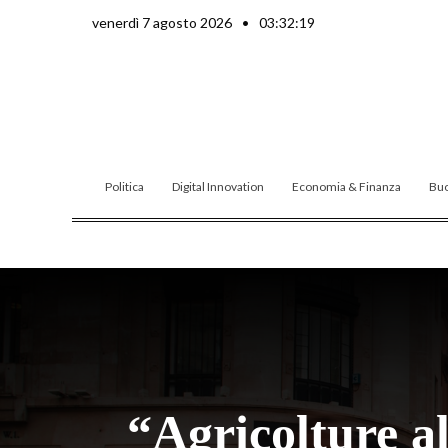
Vai
venerdì 7 agosto 2026
•
03:32:20
al
contenuto
Politica
Digital Innovation
Economia & Finanza
Buo
“Agricolture al