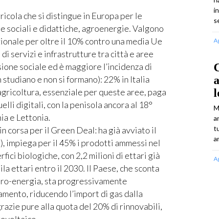
i
ricola che si distingue in Europa per le
s
ie sociali e didattiche, agroenergie. Valgono
zionale per oltre il 10% contro una media Ue
A
 di servizi e infrastrutture tra città e aree
usione sociale ed è maggiore l’incidenza di
C
studiano e non si formano): 22% in Italia
agricoltura, essenziale per queste aree, paga
l
uelli digitali, con la penisola ancora al 18°
M
ia e Lettonia.
a
t
 in corsa per il Green Deal: ha già avviato il
an
), impiega per il 45% i prodotti ammessi nel
fici biologiche, con 2,2 milioni di ettari già
A
la ettari entro il 2030. Il Paese, che sconta
 caro-energia, sta progressivamente
amento, riducendo l’import di gas dalla
azie pure alla quota del 20% di rinnovabili,
rovoltaico.