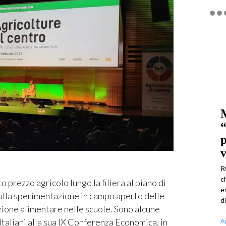
M
“
p
v
R
c
prezzo agricolo lungo la filiera al piano di
e
dalla sperimentazione in campo aperto delle
d
ione alimentare nelle scuole. Sono alcune
Italiani alla sua IX Conferenza Economica, in
A