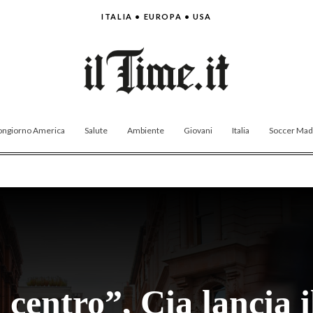
ITALIA • EUROPA • USA
ngiorno America
Salute
Ambiente
Giovani
Italia
Soccer Made
 centro”, Cia lancia 