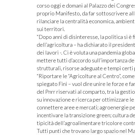
corso oggi e domani al Palazzo dei Congres
proprio Manifesto, da far sottoscrivere alle
rilanciare la centralità economica, ambient
sui territori.
“Dopo anni di disinteresse, la politica si è
dell’agricoltura – ha dichiarato il president
dei lavori -. Ci è voluta una pandemia globa
mettere tutti d’accordo sull’importanza del
strutturali, risorse adeguate e tempi certi 
“Riportare le “Agricolture al Centro”, come
spiegato Fini – vuol dire unire le forze e fa
del Pnrr riservati al comparto, tra la gest
su innovazione e ricerca per ottimizzare le 
connettere aree e mercati; agroenergie per
incentivare la transizione green; cultura de
tipicità dell’agroalimentare tricolore contro
Tutti punti che trovano largo spazio nel M