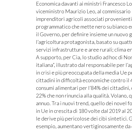
Economica davanti ai ministri Francesco Lol
viceministro Maurizio Leo, al commissario
imprenditori agricoli associati provenienti
programmatico che mette nero su bianco e
il Governo, per definire insieme un nuovo
l’agricoltura protagonista, basato su quattr
servizi infrastrutture e aree rurali; clima
A supporto, per Cia, lo studio ad hoc di No
italiana”, illustrato dal responsabile per l
in crisi e più preoccupata della media Ue p
cittadini in difficoltà economiche contro i
consumi alimentari per l’84% dei cittadini, c
22% che non rinuncia alla qualità. Volano, qu
annuo. Tra i nuovi trend, quello dei novel f
in Ue in crescita di 180 volte dal 2019 al 
le derive più pericolose dei cibi sintetici. G
esempio, aumentano vertiginosamente da 6 m