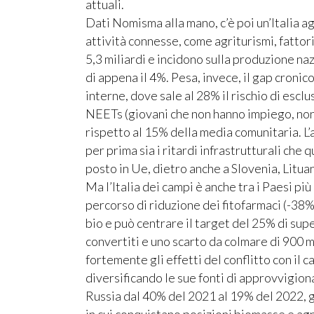
attuali.
Dati Nomisma alla mano, c’è poi un’Italia ag
attività connesse, come agriturismi, fattor
5,3 miliardi e incidono sulla produzione na
di appena il 4%. Pesa, invece, il gap cronico
interne, dove sale al 28% il rischio di escl
NEETs (giovani che non hanno impiego, non 
rispetto al 15% della media comunitaria. L’
per prima sia i ritardi infrastrutturali che q
posto in Ue, dietro anche a Slovenia, Lituan
Ma l’Italia dei campi è anche tra i Paesi più
percorso di riduzione dei fitofarmaci (-38%
bio e può centrare il target del 25% di super
convertiti e uno scarto da colmare di 900 mi
fortemente gli effetti del conflitto con il
diversificando le sue fonti di approvvigion
Russia dal 40% del 2021 al 19% del 2022, gr
in cui conquistano posizioni biomasse e ag