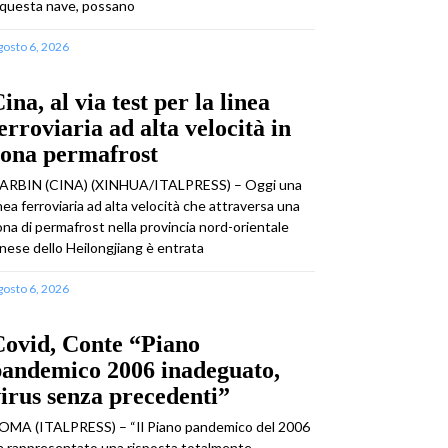
 questa nave, possano
gosto 6, 2026
ina, al via test per la linea
erroviaria ad alta velocità in
zona permafrost
ARBIN (CINA) (XINHUA/ITALPRESS) – Oggi una
inea ferroviaria ad alta velocità che attraversa una
ona di permafrost nella provincia nord-orientale
inese dello Heilongjiang è entrata
gosto 6, 2026
Covid, Conte “Piano
pandemico 2006 inadeguato,
irus senza precedenti”
OMA (ITALPRESS) – “Il Piano pandemico del 2006
a rappresentato una risposta totalmente