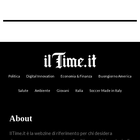
Politica
Digital Innovation
Economia & Finanza
Buongiorno America
Salute
Ambiente
Giovani
Italia
Soccer Made in Italy
About
IlTime.it è la webzine di riferimento per chi desidera