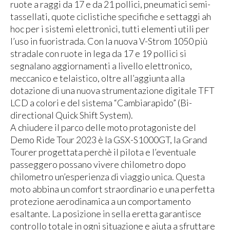
ruote a raggi da 17 e da 21 pollici, pneumatici semi-
tassellati, quote ciclistiche specifiche e settaggi ah
hoc per i sistemi elettronici, tutti elementi utili per
l’uso in fuoristrada. Con la nuova V-Strom 1050 più
stradale con ruote in lega da 17 e 19 pollici si
segnalano aggiornamenti a livello elettronico,
meccanico e telaistico, oltre all’aggiunta alla
dotazione di una nuova strumentazione digitale TFT
LCD a colori e del sistema “Cambiarapido” (Bi-
directional Quick Shift System).
A chiudere il parco delle moto protagoniste del
Demo Ride Tour 2023 è la GSX-S1000GT, la Grand
Tourer progettata perchè il pilota e l’eventuale
passeggero possano vivere chilometro dopo
chilometro un’esperienza di viaggio unica. Questa
moto abbina un comfort straordinario e una perfetta
protezione aerodinamica a un comportamento
esaltante. La posizione in sella eretta garantisce
controllo totale in ogni situazione e aiuta a sfruttare