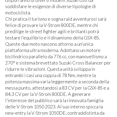
disporranno di diversi modelli Suzuki così da
soddisfare le esigenze di diverse tipologie di
motociclista.
Chi pratica il turismo e sogna raid avventurosi sarà
felice di provare la V-Strom 800DE, mentre chi
predilige le street fighter agili e brillanti potrà
testare l’equilibrio e il dinamismo della GSX-8S.
Queste due moto nascono attorno a un’unica
piattaforma ultra moderna. Adottano un motore
bicilindrico parallelo da 776 cc, con manovellismo a
270° e sistema brevettato Suzuki Cross Balancer per
ridurre le vibrazioni. Questa unità sviluppa in
entrambi i casi una coppia di 78 Nm, mentre la
potenza massima varia leggermente a seconda della
messa punto, attestandosi a 83 CV per la GSX-8S e a
84,3 CV per la V-Strom 800DE. A generare
l’interesse del pubblico sarà la rinnovata famiglia
delle V-Strom 1050 2023. Al suo interno spicca la
new-entry la V-Strom 1050DE, contraddistinta da