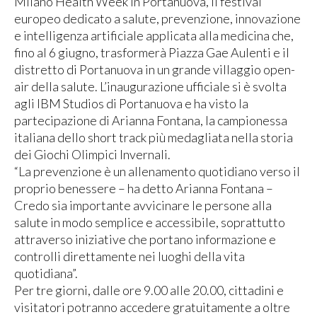
Milano Health Week in Portanuova, il festival
europeo dedicato a salute, prevenzione, innovazione
e intelligenza artificiale applicata alla medicina che,
fino al 6 giugno, trasformerà Piazza Gae Aulenti e il
distretto di Portanuova in un grande villaggio open-
air della salute. L’inaugurazione ufficiale si è svolta
agli IBM Studios di Portanuova e ha visto la
partecipazione di Arianna Fontana, la campionessa
italiana dello short track più medagliata nella storia
dei Giochi Olimpici Invernali.
“La prevenzione è un allenamento quotidiano verso il
proprio benessere – ha detto Arianna Fontana –
Credo sia importante avvicinare le persone alla
salute in modo semplice e accessibile, soprattutto
attraverso iniziative che portano informazione e
controlli direttamente nei luoghi della vita
quotidiana”.
Per tre giorni, dalle ore 9.00 alle 20.00, cittadini e
visitatori potranno accedere gratuitamente a oltre