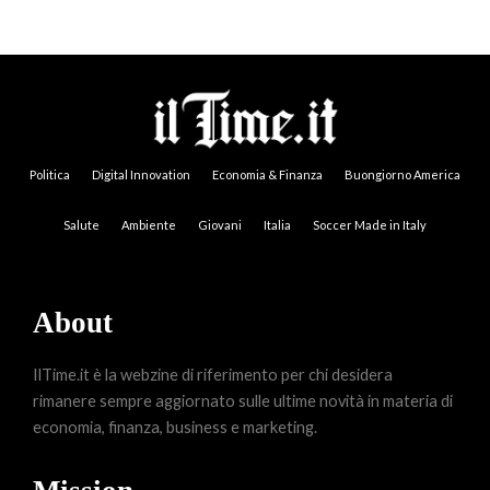
Politica
Digital Innovation
Economia & Finanza
Buongiorno America
Salute
Ambiente
Giovani
Italia
Soccer Made in Italy
About
IlTime.it è la webzine di riferimento per chi desidera
rimanere sempre aggiornato sulle ultime novità in materia di
economia, finanza, business e marketing.