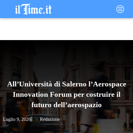
Vai
Main
al
Menu
contenuto
All’Università di Salerno l’Aerospace
Innovation Forum per costruire il
futuro dell’aerospazio
Luglio 9, 2026
Redazione