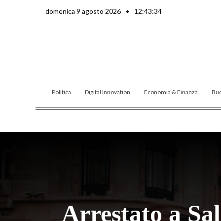
Vai
domenica 9 agosto 2026
•
12:43:35
al
contenuto
Politica
Digital Innovation
Economia & Finanza
Buo
Arrestato a Sal