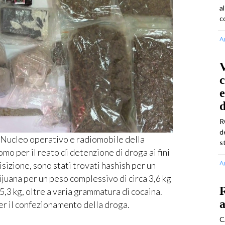
a
c
A
c
e
R
d
Nucleo operativo e radiomobile della
s
o per il reato di detenzione di droga ai fini
A
isizione, sono stati trovati hashish per un
juana per un peso complessivo di circa 3,6 kg
R
5,3 kg, oltre a varia grammatura di cocaina.
a
er il confezionamento della droga.
C