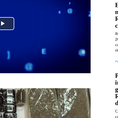
E
n
R
c
Play
R
2
Video
c
r
A
P
i
g
d
C
c