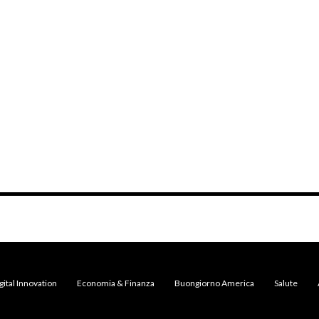
gital Innovation
Economia & Finanza
Buongiorno America
Salute