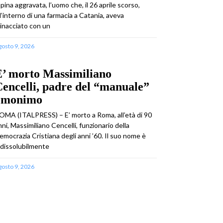
apina aggravata, l’uomo che, il 26 aprile scorso,
ll’interno di una farmacia a Catania, aveva
inacciato con un
gosto 9, 2026
E’ morto Massimiliano
encelli, padre del “manuale”
omonimo
OMA (ITALPRESS) – E’ morto a Roma, all’età di 90
nni, Massimiliano Cencelli, funzionario della
emocrazia Cristiana degli anni ’60. Il suo nome è
ndissolubilmente
gosto 9, 2026