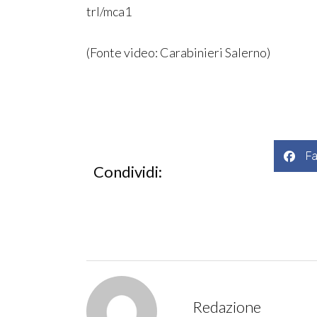
trl/mca1
(Fonte video: Carabinieri Salerno)
F
Condividi:
Redazione