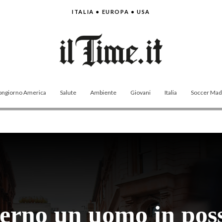
ITALIA • EUROPA • USA
ngiorno America
Salute
Ambiente
Giovani
Italia
Soccer Made
erno un uomo in poss