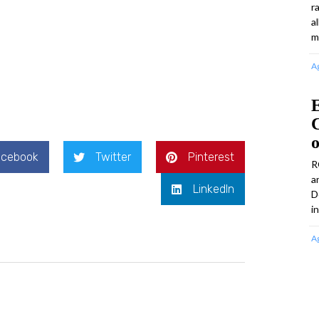
r
a
m
A
C
acebook
Twitter
Pinterest
R
a
LinkedIn
D
i
A