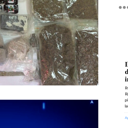
I
d
i
R
R
p
l
A