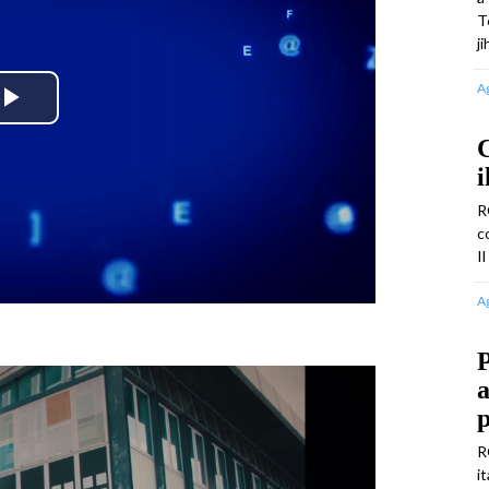
T
j
A
Play
C
Video
i
R
c
Il
A
P
a
p
R
i