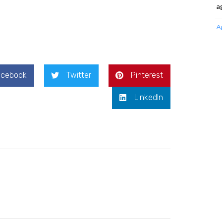
a
A
acebook
Twitter
Pinterest
LinkedIn