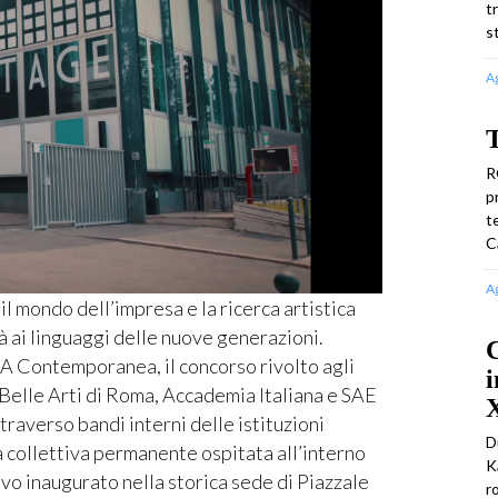
t
s
A
R
p
t
C
A
 mondo dell’impresa e la ricerca artistica
à ai linguaggi delle nuove generazioni.
C
A Contemporanea, il concorso rivolto agli
i
Belle Arti di Roma, Accademia Italiana e SAE
ttraverso bandi interni delle istituzioni
D
a collettiva permanente ospitata all’interno
K
vo inaugurato nella storica sede di Piazzale
r