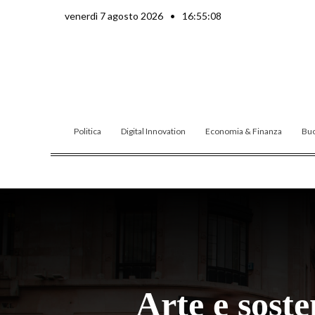
Vai
venerdì 7 agosto 2026
•
16:55:09
al
contenuto
Politica
Digital Innovation
Economia & Finanza
Buo
Arte e soste