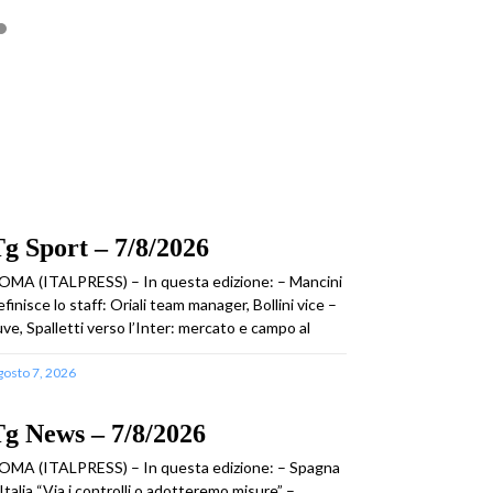
g Sport – 7/8/2026
OMA (ITALPRESS) – In questa edizione: – Mancini
efinisce lo staff: Oriali team manager, Bollini vice –
uve, Spalletti verso l’Inter: mercato e campo al
gosto 7, 2026
g News – 7/8/2026
OMA (ITALPRESS) – In questa edizione: – Spagna
 Italia “Via i controlli o adotteremo misure” –