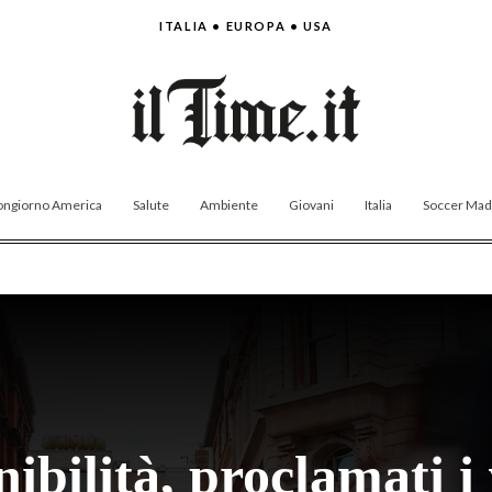
ITALIA • EUROPA • USA
ngiorno America
Salute
Ambiente
Giovani
Italia
Soccer Made
nibilità, proclamati i 