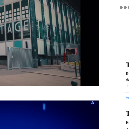
T
R
d
J
A
T
R
a