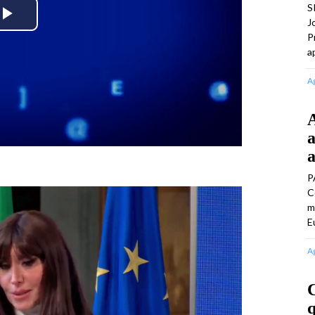
S
J
Play
P
a
Video
A
A
a
a
P
C
m
E
A
C
q