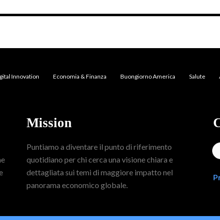
gital Innovation
Economia & Finanza
Buongiorno America
Salute
Mission
C
Puntiamo a diventare il punto di riferimento
me
quotidiano per chi cerca una visione chiara e
e
dettagliata sui temi di maggiore impatto nel
P
panorama economico globale.