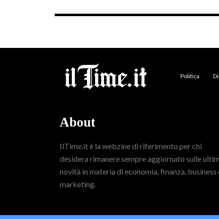
Politica
Di
About
IlTime.it è la webzine di riferimento per chi
desidera rimanere sempre aggiornato sulle ulti
novità in materia di economia, finanza, business 
marketing.