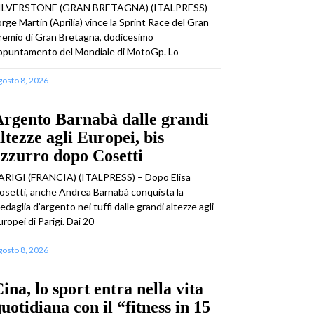
ILVERSTONE (GRAN BRETAGNA) (ITALPRESS) –
orge Martin (Aprilia) vince la Sprint Race del Gran
remio di Gran Bretagna, dodicesimo
ppuntamento del Mondiale di MotoGp. Lo
gosto 8, 2026
rgento Barnabà dalle grandi
ltezze agli Europei, bis
zzurro dopo Cosetti
ARIGI (FRANCIA) (ITALPRESS) – Dopo Elisa
osetti, anche Andrea Barnabà conquista la
edaglia d’argento nei tuffi dalle grandi altezze agli
uropei di Parigi. Dai 20
gosto 8, 2026
ina, lo sport entra nella vita
uotidiana con il “fitness in 15