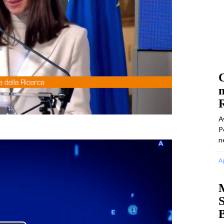
C
A
P
n
A
M
S