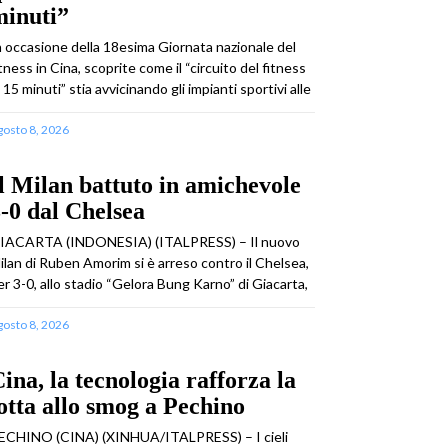
minuti”
n occasione della 18esima Giornata nazionale del
itness in Cina, scoprite come il “circuito del fitness
n 15 minuti” stia avvicinando gli impianti sportivi alle
gosto 8, 2026
l Milan battuto in amichevole
-0 dal Chelsea
IACARTA (INDONESIA) (ITALPRESS) – Il nuovo
ilan di Ruben Amorim si è arreso contro il Chelsea,
er 3-0, allo stadio “Gelora Bung Karno” di Giacarta,
gosto 8, 2026
ina, la tecnologia rafforza la
otta allo smog a Pechino
ECHINO (CINA) (XINHUA/ITALPRESS) – I cieli