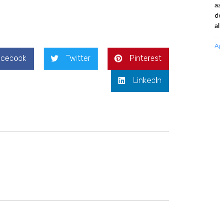
a
d
a
A
acebook
Twitter
Pinterest
LinkedIn