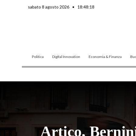
Vai
sabato 8 agosto 2026
•
18:48:19
al
contenuto
Politica
Digital Innovation
Economia & Finanza
Buo
Artico, Bernini