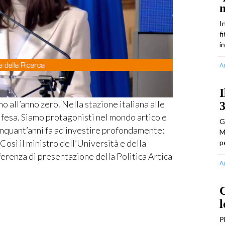
I
f
i
A
I
all’anno zero. Nella stazione italiana alle
3
Difesa. Siamo protagonisti nel mondo artico e
G
inquant’anni fa ad investire profondamente:
M
 Così il ministro dell’Università e della
p
ferenza di presentazione della Politica Artica
A
C
l
P