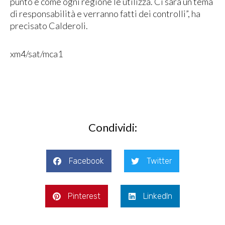
punto è come ogni regione le utilizza. Ci sarà un tema
di responsabilità e verranno fatti dei controlli”, ha
precisato Calderoli.
xm4/sat/mca1
Condividi:
Facebook
Twitter
Pinterest
LinkedIn