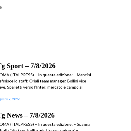
g Sport – 7/8/2026
OMA (ITALPRESS) – In questa edizione: – Mancini
efinisce lo staff: Oriali team manager, Bollini vice –
uve, Spalletti verso l’Inter: mercato e campo al
gosto 7, 2026
g News – 7/8/2026
OMA (ITALPRESS) – In questa edizione: – Spagna
 Italia “Via i controlli o adotteremo misure” –