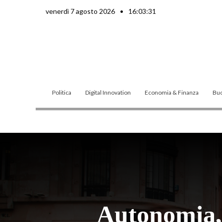
Vai
venerdì 7 agosto 2026
•
16:03:32
al
contenuto
Politica
Digital Innovation
Economia & Finanza
Buo
Autonomia,