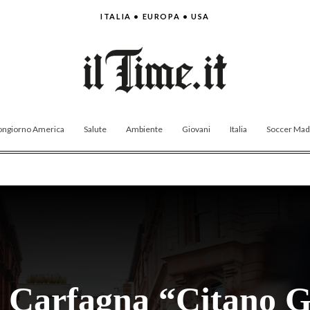
ITALIA • EUROPA • USA
ngiorno America
Salute
Ambiente
Giovani
Italia
Soccer Made
 Carfagna “Citano G