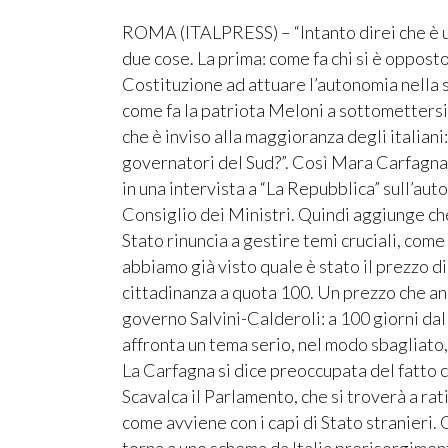
ROMA (ITALPRESS) – “Intanto direi che è u
due cose. La prima: come fa chi si è opposto 
Costituzione ad attuare l’autonomia nella s
come fa la patriota Meloni a sottomettersi
che è inviso alla maggioranza degli italiani:
governatori del Sud?”. Così Mara Carfagna,
in una intervista a “La Repubblica” sull’au
Consiglio dei Ministri. Quindi aggiunge che
Stato rinuncia a gestire temi cruciali, come l
abbiamo già visto quale è stato il prezzo d
cittadinanza a quota 100. Un prezzo che an
governo Salvini-Calderoli: a 100 giorni da
affronta un tema serio, nel modo sbagliato,
La Carfagna si dice preoccupata del fatto c
Scavalca il Parlamento, che si troverà a rat
come avviene con i capi di Stato stranieri.
torna a uno schema da Italia prerisorgimenta