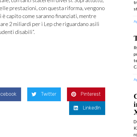
t
 delle prestazioni, con questa riforma, vengono
s
 si è capito come saranno finanziati, mentre
A
are 2 miliardi per i Lep che riguardano asili
udenti disabili”.
R
p
t
C
A
acebook
Twitter
Pinterest
C
i
LinkedIn
D
K
r