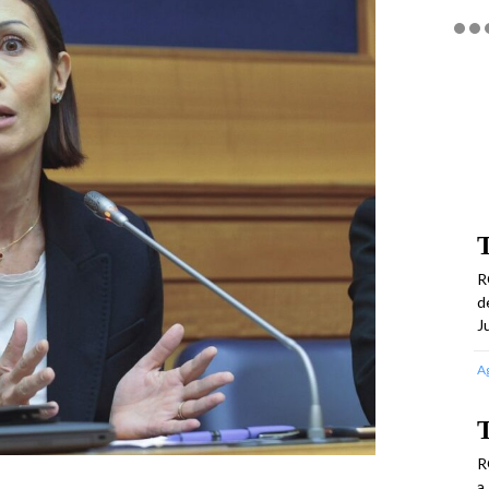
T
R
d
J
A
T
R
a