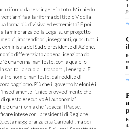
T
na riforma da respingere in toto. Mi chiedo
j
vent’anni fa alla riforma del titolo V della
ua forma più divisiva ed estremista? E poi
A
 alla minoranza della Lega, su un progetto
C
 medici, imprenditori, insegnanti, quasi tutti i
i
 ex ministra del Sud e presidente di Azione,
tonomia differenziata appena licenziata dal
R
 “è una norma manifesto, con la quale lo
c
Il
a sanità, la scuola, i trasporti, l’energia. E
i altre norme manifesto, dal reddito di
A
cora paghiamo. Più che il governo Meloni è il
ll’insediamento l’unico provvedimento che
P
 di questo esecutivo è l’autonomia”.
a
he è una riforma che “spacca il Paese.
p
ificare intese con i presidenti di Regione
R
 Questa maggioranza cita Garibaldi, ma poi
i
le, con tanti staterelli diversi. Soprattutto,