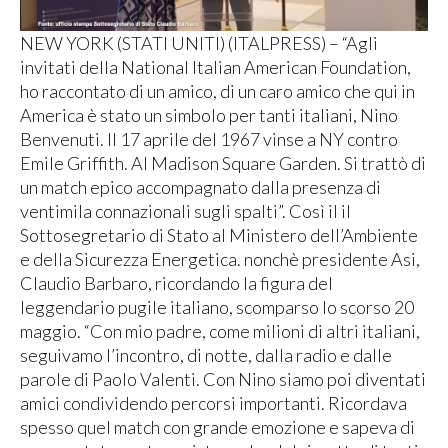
NEW YORK (STATI UNITI) (ITALPRESS) – “Agli
invitati della National Italian American Foundation,
ho raccontato di un amico, di un caro amico che qui in
America è stato un simbolo per tanti italiani, Nino
Benvenuti. Il 17 aprile del 1967 vinse a NY contro
Emile Griffith. Al Madison Square Garden. Si trattò di
un match epico accompagnato dalla presenza di
ventimila connazionali sugli spalti”. Così il il
Sottosegretario di Stato al Ministero dell’Ambiente
e della Sicurezza Energetica. nonchè presidente Asi,
Claudio Barbaro, ricordando la figura del
leggendario pugile italiano, scomparso lo scorso 20
maggio. “Con mio padre, come milioni di altri italiani,
seguivamo l’incontro, di notte, dalla radio e dalle
parole di Paolo Valenti. Con Nino siamo poi diventati
amici condividendo percorsi importanti. Ricordava
spesso quel match con grande emozione e sapeva di