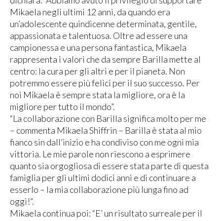
dichiara: “Abbiamo avuto il privilegio di supportare
Mikaela negli ultimi 12 anni, da quando era
un’adolescente quindicenne determinata, gentile,
appassionata e talentuosa. Oltre ad essere una
campionessa e una persona fantastica, Mikaela
rappresenta i valori che da sempre Barilla mette al
centro: la cura per gli altri e per il pianeta. Non
potremmo essere più felici per il suo successo. Per
noi Mikaela è sempre stata la migliore, ora è la
migliore per tutto il mondo”.
“La collaborazione con Barilla significa molto per me
– commenta Mikaela Shiffrin – Barilla è stata al mio
fianco sin dall’inizio e ha condiviso con me ogni mia
vittoria. Le mie parole non riescono a esprimere
quanto sia orgogliosa di essere stata parte di questa
famiglia per gli ultimi dodici anni e di continuare a
esserlo – la mia collaborazione più lunga fino ad
oggi!”.
Mikaela continua poi: “E’ un risultato surreale per il