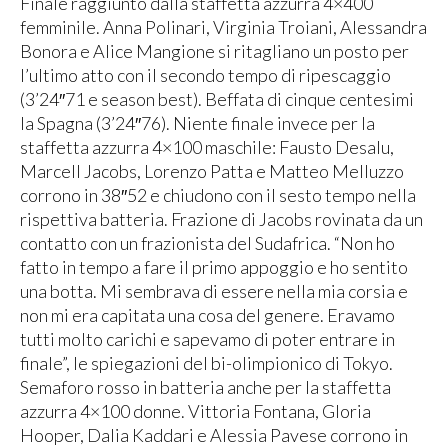
Finale raggiunto dalla staffetta azzurra 4×400
femminile. Anna Polinari, Virginia Troiani, Alessandra
Bonora e Alice Mangione si ritagliano un posto per
l’ultimo atto con il secondo tempo di ripescaggio
(3’24″71 e season best). Beffata di cinque centesimi
la Spagna (3’24″76). Niente finale invece per la
staffetta azzurra 4×100 maschile: Fausto Desalu,
Marcell Jacobs, Lorenzo Patta e Matteo Melluzzo
corrono in 38″52 e chiudono con il sesto tempo nella
rispettiva batteria. Frazione di Jacobs rovinata da un
contatto con un frazionista del Sudafrica. “Non ho
fatto in tempo a fare il primo appoggio e ho sentito
una botta. Mi sembrava di essere nella mia corsia e
non mi era capitata una cosa del genere. Eravamo
tutti molto carichi e sapevamo di poter entrare in
finale”, le spiegazioni del bi-olimpionico di Tokyo.
Semaforo rosso in batteria anche per la staffetta
azzurra 4×100 donne. Vittoria Fontana, Gloria
Hooper, Dalia Kaddari e Alessia Pavese corrono in