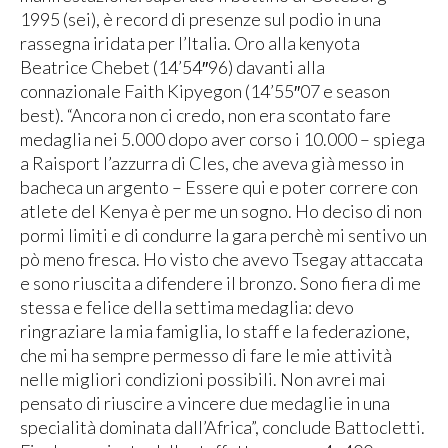
1995 (sei), è record di presenze sul podio in una
rassegna iridata per l’Italia. Oro alla kenyota
Beatrice Chebet (14’54″96) davanti alla
connazionale Faith Kipyegon (14’55″07 e season
best). “Ancora non ci credo, non era scontato fare
medaglia nei 5.000 dopo aver corso i 10.000 – spiega
a Raisport l’azzurra di Cles, che aveva già messo in
bacheca un argento – Essere qui e poter correre con
atlete del Kenya è per me un sogno. Ho deciso di non
pormi limiti e di condurre la gara perchè mi sentivo un
pò meno fresca. Ho visto che avevo Tsegay attaccata
e sono riuscita a difendere il bronzo. Sono fiera di me
stessa e felice della settima medaglia: devo
ringraziare la mia famiglia, lo staff e la federazione,
che mi ha sempre permesso di fare le mie attività
nelle migliori condizioni possibili. Non avrei mai
pensato di riuscire a vincere due medaglie in una
specialità dominata dall’Africa”, conclude Battocletti.