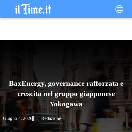
Vai
Main
al
Menu
contenuto
BaxEnergy, governance rafforzata e
crescita nel gruppo giapponese
Yokogawa
Giugno 4, 2026
Redazione