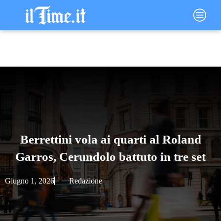
Vai
Main
al
Menu
contenuto
Berrettini vola ai quarti al Roland
Garros, Cerundolo battuto in tre set
Giugno 1, 2026
Redazione