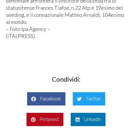
semifinale affronterà il vincitore della sfida tra lo
statunitense Frances Tiafoe, n.22 Atp e 19esimo del
seeding, e il connazionale Matteo Arnaldi, 104esimo
al mondo.
– Foto Ipa Agency –
(ITALPRESS).
Condividi:
Facebook
Twitter
Pinterest
LinkedIn