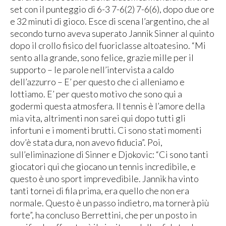
set con il punteggio di 6-3 7-6(2) 7-6(6), dopo due ore
e 32 minuti di gioco. Esce di scena l’argentino, che al
secondo turno aveva superato Jannik Sinner al quinto
dopo il crollo fisico del fuoriclasse altoatesino. “Mi
sento alla grande, sono felice, grazie mille per il
supporto – le parole nell’intervista a caldo
dell’azzurro – E’ per questo che ci alleniamo e
lottiamo. E’ per questo motivo che sono qui a
godermi questa atmosfera. Il tennis è l’amore della
mia vita, altrimenti non sarei qui dopo tutti gli
infortuni e i momenti brutti. Ci sono stati momenti
dov’è stata dura, non avevo fiducia”. Poi,
sull’eliminazione di Sinner e Djokovic: “Ci sono tanti
giocatori qui che giocano un tennis incredibile, e
questo è uno sport imprevedibile. Jannik ha vinto
tanti tornei di fila prima, era quello che non era
normale. Questo è un passo indietro, ma tornerà più
forte”, ha concluso Berrettini, che per un posto in