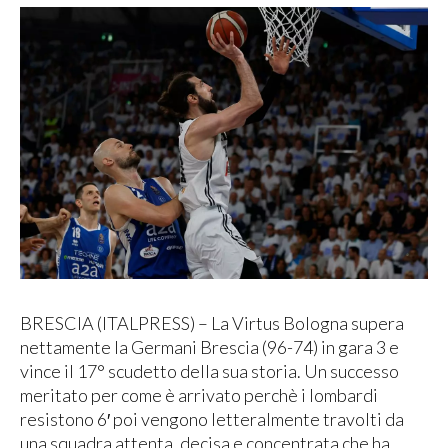
BRESCIA (ITALPRESS) – La Virtus Bologna supera
nettamente la Germani Brescia (96-74) in gara 3 e
vince il 17° scudetto della sua storia. Un successo
meritato per come è arrivato perchè i lombardi
resistono 6′ poi vengono letteralmente travolti da
una squadra attenta, decisa e concentrata che ha