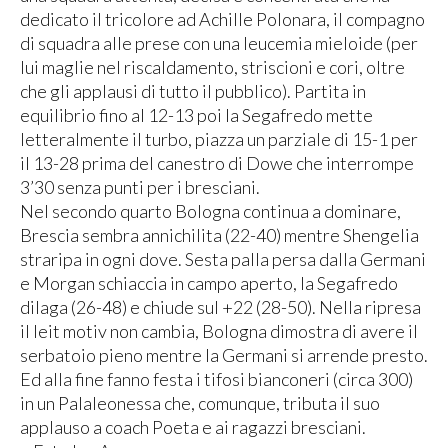
dedicato il tricolore ad Achille Polonara, il compagno
di squadra alle prese con una leucemia mieloide (per
lui maglie nel riscaldamento, striscioni e cori, oltre
che gli applausi di tutto il pubblico). Partita in
equilibrio fino al 12-13 poi la Segafredo mette
letteralmente il turbo, piazza un parziale di 15-1 per
il 13-28 prima del canestro di Dowe che interrompe
3’30 senza punti per i bresciani.
Nel secondo quarto Bologna continua a dominare,
Brescia sembra annichilita (22-40) mentre Shengelia
straripa in ogni dove. Sesta palla persa dalla Germani
e Morgan schiaccia in campo aperto, la Segafredo
dilaga (26-48) e chiude sul +22 (28-50). Nella ripresa
il leit motiv non cambia, Bologna dimostra di avere il
serbatoio pieno mentre la Germani si arrende presto.
Ed alla fine fanno festa i tifosi bianconeri (circa 300)
in un Palaleonessa che, comunque, tributa il suo
applauso a coach Poeta e ai ragazzi bresciani.