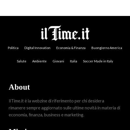
Politica
Digital Innovation
Economia & Finanza
Buongiorno America
Salute
Ambiente
Giovani
Italia
Soccer Made in Italy
About
IlTime.it è la webzine di riferimento per chi desidera
rimanere sempre aggiornato sulle ultime novità in materia di
economia, finanza, business e marketing.