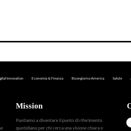
gital Innovation
Economia & Finanza
Buongiorno America
Salute
Mission
C
Puntiamo a diventare il punto di riferimento
me
quotidiano per chi cerca una visione chiara e