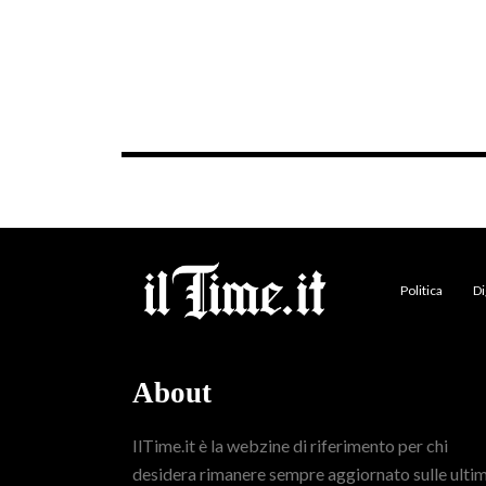
Politica
Di
About
IlTime.it è la webzine di riferimento per chi
desidera rimanere sempre aggiornato sulle ulti