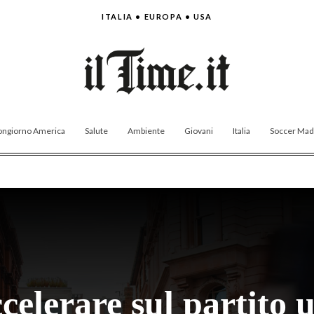
ITALIA • EUROPA • USA
ngiorno America
Salute
Ambiente
Giovani
Italia
Soccer Made
elerare sul partito un