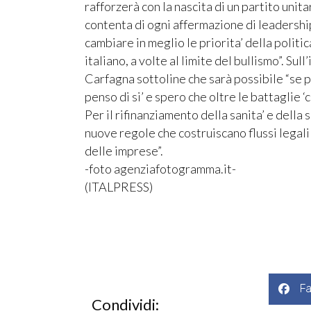
rafforzerà con la nascita di un partito unit
contenta di ogni affermazione di leadershi
cambiare in meglio le priorita’ della politi
italiano, a volte al limite del bullismo”. Su
Carfagna sottoline che sarà possibile “se pr
penso di si’ e spero che oltre le battaglie ‘c
Per il rifinanziamento della sanita’ e della 
nuove regole che costruiscano flussi legal
delle imprese”.
-foto agenziafotogramma.it-
(ITALPRESS)
F
Condividi: