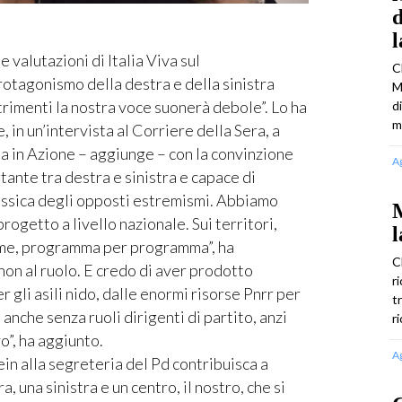
d
valutazioni di Italia Viva sul
C
otagonismo della destra e della sinistra
M
ltrimenti la nostra voce suonerà debole”. Lo ha
d
m
in un’intervista al Corriere della Sera, a
ta in Azione – aggiunge – con la convinzione
A
stante tra destra e sinistra e capace di
ossica degli opposti estremismi. Abbiamo
M
rogetto a livello nazionale. Sui territori,
l
ome, programma per programma”, ha
C
non al ruolo. E credo di aver prodotto
r
er gli asili nido, dalle enormi risorse Pnrr per
t
 anche senza ruoli dirigenti di partito, anzi
r
vo”, ha aggiunto.
A
lein alla segreteria del Pd contribuisca a
a, una sinistra e un centro, il nostro, che si