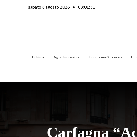
Vai
sabato 8 agosto 2026
•
03:01:32
al
contenuto
Politica
Digital Innovation
Economia & Finanza
Buo
Carfagna “Acc