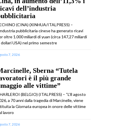
ina, in aumento dell’11,3% i
icavi dell’industria
ubblicitaria
ECHINO (CINA) (XINHUA/ITALPRESS) –
’industria pubblicitaria cinese ha generato ricavi
er oltre 1.000 miliardi di yuan (circa 147,27 miliardi
i dollari USA) nel primo semestre
gosto 7, 2026
arcinelle, Sberna “Tutela
avoratori è il più grande
maggio alle vittime”
HARLEROI (BELGIO) (ITALPRESS) – “L’8 agosto
026, a 70 anni dalla tragedia di Marcinelle, viene
stituita la Giornata europea in onore delle vittime
ul lavoro
gosto 7, 2026