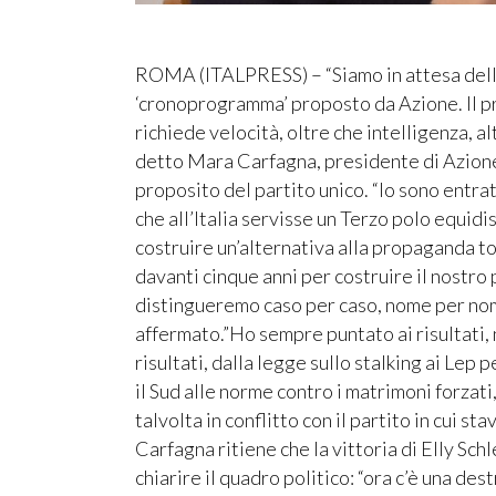
ROMA (ITALPRESS) – “Siamo in attesa delle 
‘cronoprogramma’ proposto da Azione. Il pr
richiede velocità, oltre che intelligenza, a
detto Mara Carfagna, presidente di Azione, 
proposito del partito unico. “Io sono entra
che all’Italia servisse un Terzo polo equidi
costruire un’alternativa alla propaganda t
davanti cinque anni per costruire il nostro p
distingueremo caso per caso, nome per n
affermato.”Ho sempre puntato ai risultati, 
risultati, dalla legge sullo stalking ai Lep p
il Sud alle norme contro i matrimoni forzati,
talvolta in conflitto con il partito in cui sta
Carfagna ritiene che la vittoria di Elly Sch
chiarire il quadro politico: “ora c’è una destr