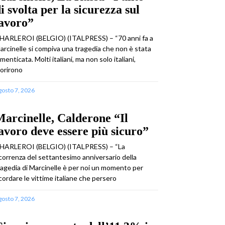
i svolta per la sicurezza sul
lavoro”
HARLEROI (BELGIO) (ITALPRESS) – “70 anni fa a
arcinelle si compiva una tragedia che non è stata
imenticata. Molti italiani, ma non solo italiani,
orirono
gosto 7, 2026
arcinelle, Calderone “Il
avoro deve essere più sicuro”
HARLEROI (BELGIO) (ITALPRESS) – “La
icorrenza del settantesimo anniversario della
ragedia di Marcinelle è per noi un momento per
icordare le vittime italiane che persero
gosto 7, 2026