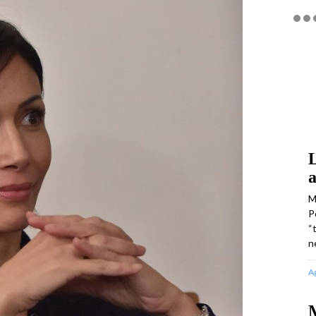
L
a
M
P
“
n
A
M