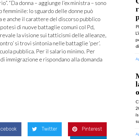
C
ario”. “Da donna – aggiunge l’ex ministra – sono
r
p femminile: lo sguardo delle donne può
p
ca e anche il carattere del discorso pubblico
ll’ipotesi di nuove battaglie comuni col Pd,
P
L
evale la visione sui tatticismi delle alleanze,
p
ontro’ si trovi sintonia nelle battaglie ‘per’.
d
scuola pubblica. Per il salario minimo. Per
i di immigrazione e rispondano alla domanda
A
M
l
o
C
2
i
s
acebook
Twitter
Pinterest
A