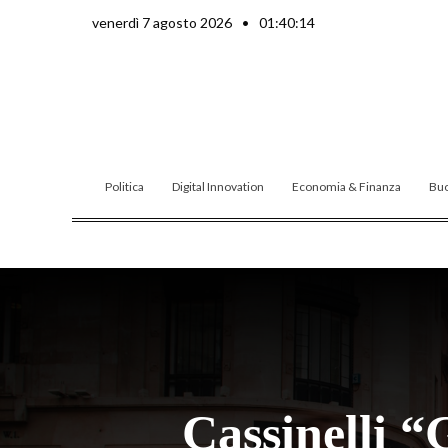
Vai
venerdì 7 agosto 2026
•
01:40:15
al
contenuto
Politica
Digital Innovation
Economia & Finanza
Buo
Cassinelli “