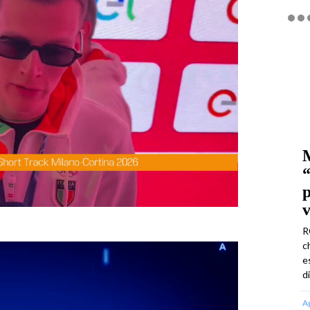
M
“
p
v
R
c
e
d
A