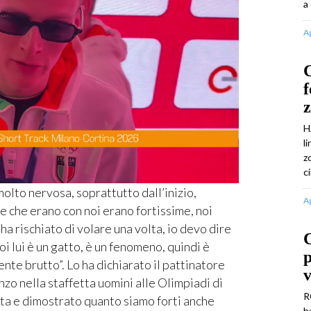
a
A
C
f
H
l
z
c
lto nervosa, soprattutto dall’inizio,
A
e che erano con noi erano fortissime, noi
a rischiato di volare una volta, io devo dire
i lui è un gatto, è un fenomeno, quindi è
ente brutto”. Lo ha dichiarato il pattinatore
v
zo nella staffetta uomini alle Olimpiadi di
R
a e dimostrato quanto siamo forti anche
h