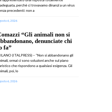
nadeguata, perchè ci trovavamo dinanzi a un virus
enza precedenti: non a
gosto 6, 2026
omazzi “Gli animali non si
abbandonano, denunciate chi
o fa”
ILANO (ITALPRESS) – “Non si abbandonano gli
nimali, ormai ci sono soluzioni anche sul piano
uristico che rispondono a qualsiasi esigenza. Gli
imali, poi, lo
gosto 6, 2026