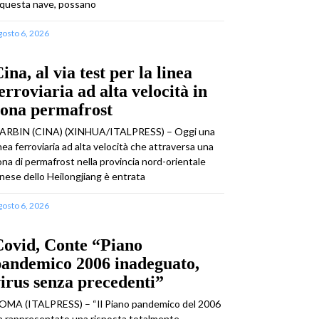
 questa nave, possano
gosto 6, 2026
ina, al via test per la linea
erroviaria ad alta velocità in
zona permafrost
ARBIN (CINA) (XINHUA/ITALPRESS) – Oggi una
inea ferroviaria ad alta velocità che attraversa una
ona di permafrost nella provincia nord-orientale
inese dello Heilongjiang è entrata
gosto 6, 2026
Covid, Conte “Piano
pandemico 2006 inadeguato,
irus senza precedenti”
OMA (ITALPRESS) – “Il Piano pandemico del 2006
a rappresentato una risposta totalmente