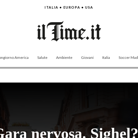
ITALIA • EUROPA • USA
ngiorno America
Salute
Ambiente
Giovani
Italia
Soccer Made
Gara nervosa. Sighel?