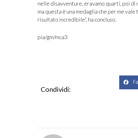
nelle disavventure, eravamo quarti, poi di n
ma questa è una medaglia che per me vale t
risultato incredibile”, ha concluso.
pia/gm/mca3
F
Condividi: