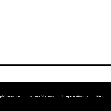
gital Innovation
Economia & Finanza
Buongiorno America
Salute