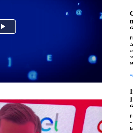
C
m
“
Play
P
L
Video
c
s
a
A
I
I
P
–
f