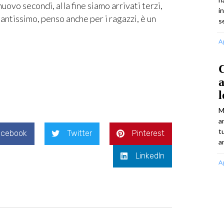
uovo secondi, alla fine siamo arrivati terzi,
i
antissimo, penso anche per i ragazzi, è un
s
A
C
l
M
a
t
acebook
Twitter
Pinterest
an
LinkedIn
A