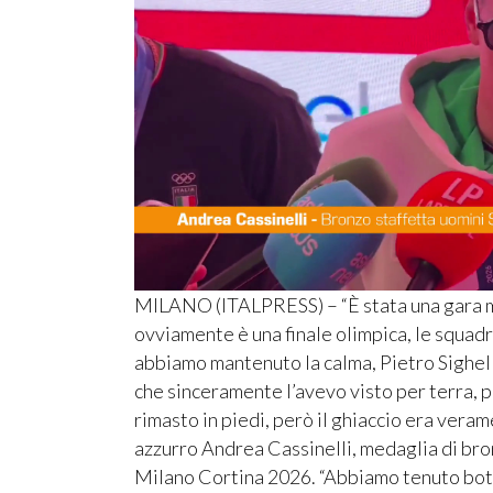
MILANO (ITALPRESS) – “È stata una gara mo
ovviamente è una finale olimpica, le squadr
abbiamo mantenuto la calma, Pietro Sighel h
che sinceramente l’avevo visto per terra, po
rimasto in piedi, però il ghiaccio era veram
azzurro Andrea Cassinelli, medaglia di bron
Milano Cortina 2026. “Abbiamo tenuto bott