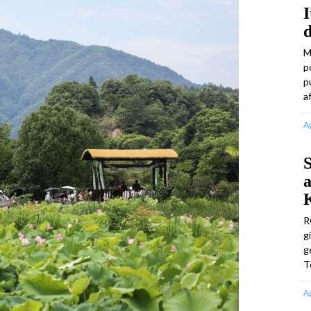
I
d
M
p
p
a
A
S
a
R
g
g
T
A