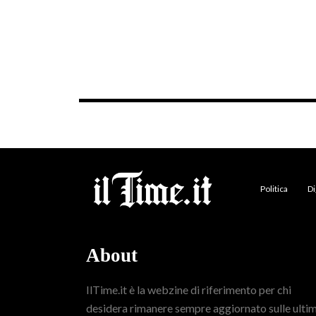
Politica
Di
About
IlTime.it è la webzine di riferimento per chi
desidera rimanere sempre aggiornato sulle ulti