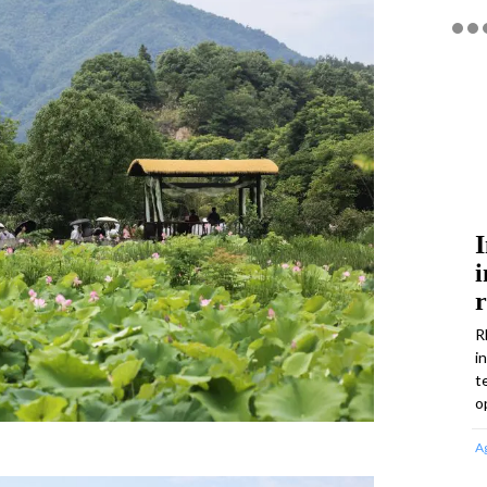
I
i
R
i
t
o
A