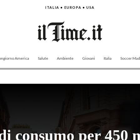
ITALIA • EUROPA • USA
ngiorno America
Salute
Ambiente
Giovani
Italia
Soccer Made
di consumo per 450 