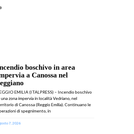
ncendio boschivo in area
mpervia a Canossa nel
reggiano
EGGIO EMILIA (ITALPRESS) – Incendio boschivo
n una zona impervia in località Vedriano, nel
erritorio di Canossa (Reggio Emilia). Continuano le
perazioni di spegnimento, in
gosto 7, 2026