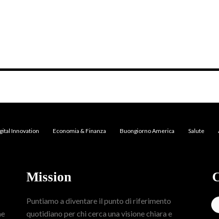
gital Innovation
Economia & Finanza
Buongiorno America
Salute
Mission
C
Puntiamo a diventare il punto di riferimento
me
quotidiano per chi cerca una visione chiara e