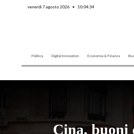
Vai
venerdì 7 agosto 2026
•
10:04:35
al
contenuto
Politica
Digital Innovation
Economia & Finanza
Buo
Cina, buoni 