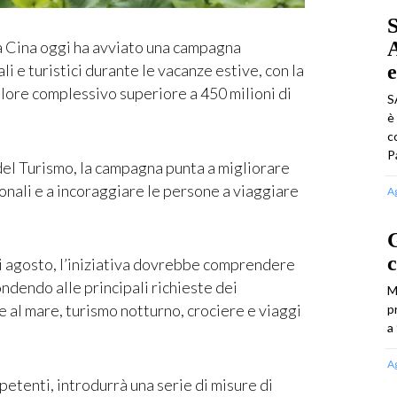
S
A
Cina oggi ha avviato una campagna
e
i e turistici durante le vacanze estive, con la
alore complessivo superiore a 450 milioni di
S
è
c
P
del Turismo, la campagna punta a migliorare
gionali e a incoraggiare le persone a viaggiare
A
G
c
 di agosto, l’iniziativa dovrebbe comprendere
ondendo alle principali richieste dei
M
ze al mare, turismo notturno, crociere e viaggi
p
a
A
petenti, introdurrà una serie di misure di