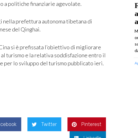
o a politiche finanziarie agevolate.
F
a
i nella prefettura autonoma tibetana di
inese del Qinghai.
M
o
s
ina si è prefissata l’obiettivo di migliorare
d
 al turismo e la relativa soddisfazione entro il
per lo sviluppo del turismo pubblicato ieri.
A
acebook
Twitter
Pinterest