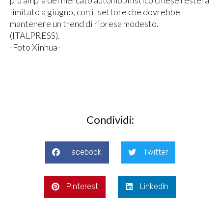
più ampia del mercato automobilistico cinese resterà
limitato a giugno, con il settore che dovrebbe
mantenere un trend di ripresa modesto.
(ITALPRESS).
-Foto Xinhua-
Condividi:
Facebook
Twitter
Pinterest
LinkedIn