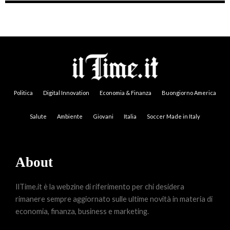
Politica
Digital Innovation
Economia & Finanza
Buongiorno America
Salute
Ambiente
Giovani
Italia
Soccer Made in Italy
About
IlTime.it è la webzine di riferimento per chi desidera
rimanere sempre aggiornato sulle ultime novità in materia di
economia, finanza, business e marketing.