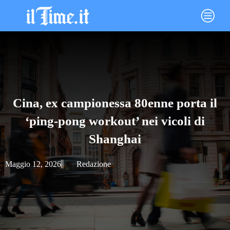
Vai
Main
al
Menu
contenuto
Cina, ex campionessa 80enne porta il
‘ping-pong workout’ nei vicoli di
Shanghai
Maggio 12, 2026
Redazione