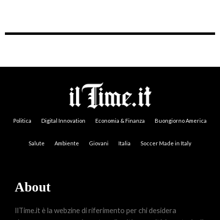
Politica
Digital Innovation
Economia & Finanza
Buongiorno America
Salute
Ambiente
Giovani
Italia
Soccer Made in Italy
About
IlTime.it è la webzine di riferimento per chi desidera