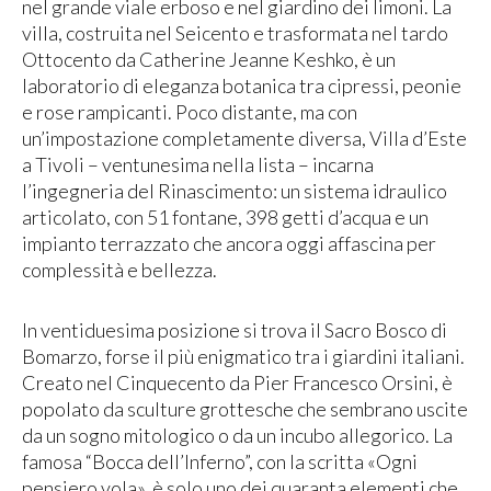
nel grande viale erboso e nel giardino dei limoni. La
villa, costruita nel Seicento e trasformata nel tardo
Ottocento da Catherine Jeanne Keshko, è un
laboratorio di eleganza botanica tra cipressi, peonie
e rose rampicanti. Poco distante, ma con
un’impostazione completamente diversa, Villa d’Este
a Tivoli – ventunesima nella lista – incarna
l’ingegneria del Rinascimento: un sistema idraulico
articolato, con 51 fontane, 398 getti d’acqua e un
impianto terrazzato che ancora oggi affascina per
complessità e bellezza.
In ventiduesima posizione si trova il Sacro Bosco di
Bomarzo, forse il più enigmatico tra i giardini italiani.
Creato nel Cinquecento da Pier Francesco Orsini, è
popolato da sculture grottesche che sembrano uscite
da un sogno mitologico o da un incubo allegorico. La
famosa “Bocca dell’Inferno”, con la scritta «Ogni
pensiero vola», è solo uno dei quaranta elementi che