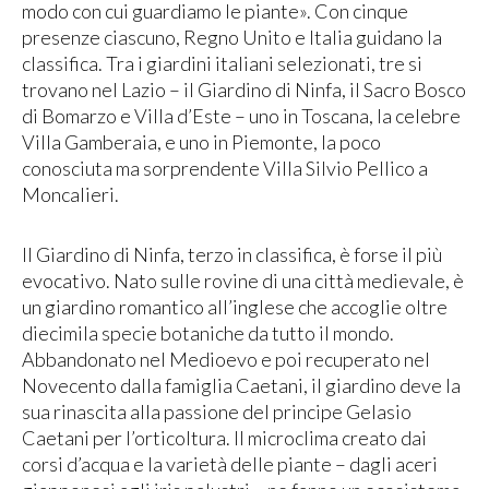
modo con cui guardiamo le piante». Con cinque
presenze ciascuno, Regno Unito e Italia guidano la
classifica. Tra i giardini italiani selezionati, tre si
trovano nel Lazio – il Giardino di Ninfa, il Sacro Bosco
di Bomarzo e Villa d’Este – uno in Toscana, la celebre
Villa Gamberaia, e uno in Piemonte, la poco
conosciuta ma sorprendente Villa Silvio Pellico a
Moncalieri.
Il Giardino di Ninfa, terzo in classifica, è forse il più
evocativo. Nato sulle rovine di una città medievale, è
un giardino romantico all’inglese che accoglie oltre
diecimila specie botaniche da tutto il mondo.
Abbandonato nel Medioevo e poi recuperato nel
Novecento dalla famiglia Caetani, il giardino deve la
sua rinascita alla passione del principe Gelasio
Caetani per l’orticoltura. Il microclima creato dai
corsi d’acqua e la varietà delle piante – dagli aceri