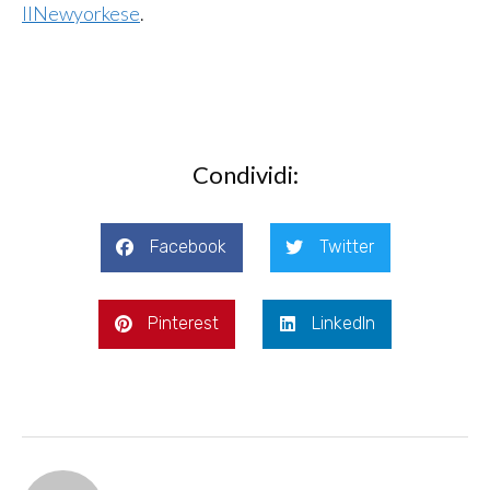
IlNewyorkese
.
Condividi:
Facebook
Twitter
Pinterest
LinkedIn