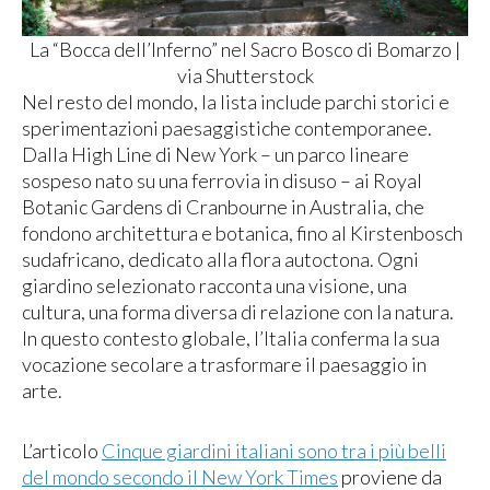
La “Bocca dell’Inferno” nel Sacro Bosco di Bomarzo |
via Shutterstock
Nel resto del mondo, la lista include parchi storici e
sperimentazioni paesaggistiche contemporanee.
Dalla High Line di New York – un parco lineare
sospeso nato su una ferrovia in disuso – ai Royal
Botanic Gardens di Cranbourne in Australia, che
fondono architettura e botanica, fino al Kirstenbosch
sudafricano, dedicato alla flora autoctona. Ogni
giardino selezionato racconta una visione, una
cultura, una forma diversa di relazione con la natura.
In questo contesto globale, l’Italia conferma la sua
vocazione secolare a trasformare il paesaggio in
arte.
L’articolo
Cinque giardini italiani sono tra i più belli
del mondo secondo il New York Times
proviene da