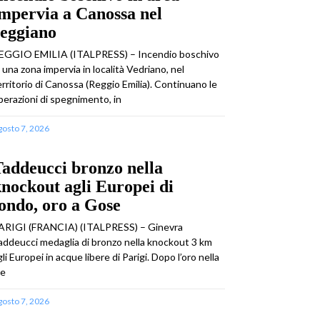
mpervia a Canossa nel
reggiano
EGGIO EMILIA (ITALPRESS) – Incendio boschivo
n una zona impervia in località Vedriano, nel
erritorio di Canossa (Reggio Emilia). Continuano le
perazioni di spegnimento, in
gosto 7, 2026
addeucci bronzo nella
nockout agli Europei di
ondo, oro a Gose
ARIGI (FRANCIA) (ITALPRESS) – Ginevra
addeucci medaglia di bronzo nella knockout 3 km
gli Europei in acque libere di Parigi. Dopo l’oro nella
 e
gosto 7, 2026