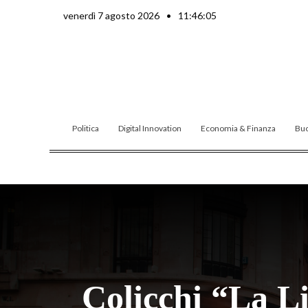
Vai
venerdì 7 agosto 2026
•
11:46:07
al
contenuto
Politica
Digital Innovation
Economia & Finanza
Buo
Colicchi “La L