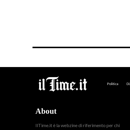
Politica
Di
About
IlTime.it è la webzine di riferimento per chi