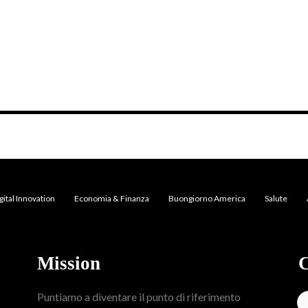
gital Innovation
Economia & Finanza
Buongiorno America
Salute
Mission
C
Puntiamo a diventare il punto di riferimento