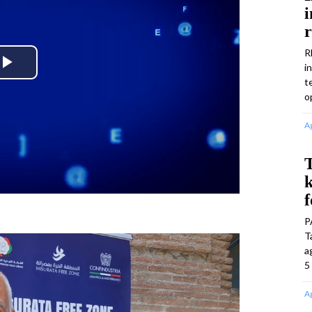
i
R
i
Play
t
o
Video
A
T
k
f
P
T
a
5
A