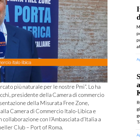
I
d
M
p
p
a
A
S
a
cato più naturale per le nostre Pmi”. Lo ha
licchi, presidente della Camera di commercio
resentazione della Misurata Free Zone,
R
g
lla Camera di Commercio Italo-Libica e
g
 collaborazione con l’Ambasciata d’Italia a
T
peller Club – Port of Roma.
A