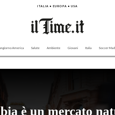
ITALIA • EUROPA • USA
ngiorno America
Salute
Ambiente
Giovani
Italia
Soccer Made
ibia è un mercato nat