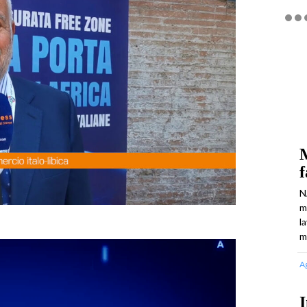
M
f
N
m
l
m
A
I