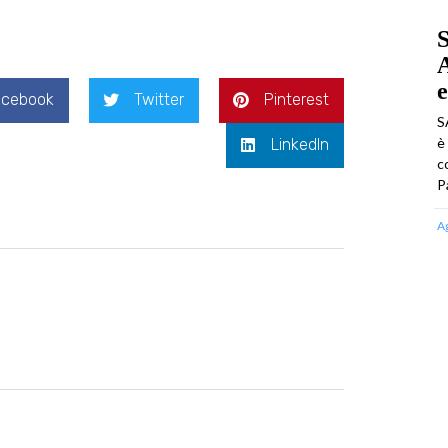
S
A
e
acebook
Twitter
Pinterest
S
è
LinkedIn
c
P
A