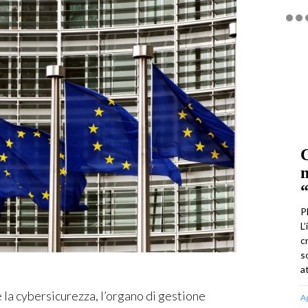
C
m
“
P
L
c
s
a
 cybersicurezza, l’organo di gestione
A