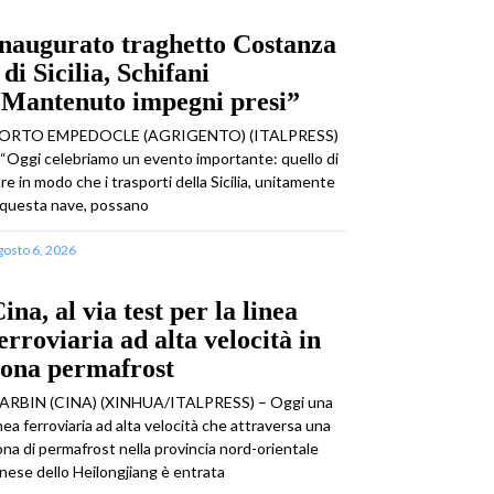
naugurato traghetto Costanza
 di Sicilia, Schifani
“Mantenuto impegni presi”
ORTO EMPEDOCLE (AGRIGENTO) (ITALPRESS)
 “Oggi celebriamo un evento importante: quello di
are in modo che i trasporti della Sicilia, unitamente
 questa nave, possano
gosto 6, 2026
ina, al via test per la linea
erroviaria ad alta velocità in
zona permafrost
ARBIN (CINA) (XINHUA/ITALPRESS) – Oggi una
inea ferroviaria ad alta velocità che attraversa una
ona di permafrost nella provincia nord-orientale
inese dello Heilongjiang è entrata