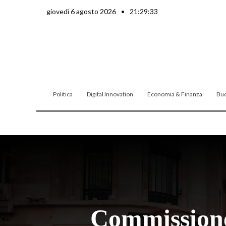
Vai
giovedì 6 agosto 2026
•
21:29:34
al
contenuto
Politica
Digital Innovation
Economia & Finanza
Buo
Commissione