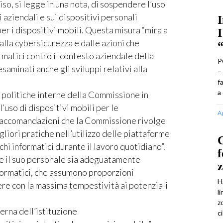
o, si legge in una nota, di sospendere l’uso
i aziendali e sui dispositivi personali
I
er i dispositivi mobili. Questa misura “mira a
I
lla cybersicurezza e dalle azioni che
matici contro il contesto aziendale della
P
minati anche gli sviluppi relativi alla
–
f
a
e politiche interne della Commissione in
’uso di dispositivi mobili per le
A
 raccomandazioni che la Commissione rivolge
igliori pratiche nell’utilizzo delle piattaforme
C
chi informatici durante il lavoro quotidiano”.
f
e il suo personale sia adeguatamente
nformatici, che assumono proporzioni
H
ere con la massima tempestività ai potenziali
l
z
erna dell’istituzione
c