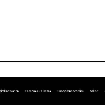
gital Innovation
Economia & Finanza
Buongiorno America
Salute