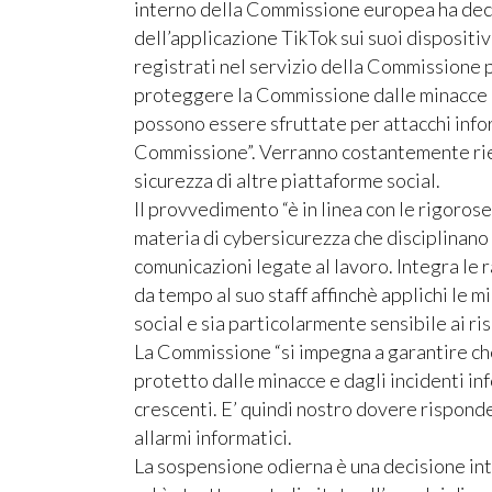
interno della Commissione europea ha decis
dell’applicazione TikTok sui suoi dispositiv
registrati nel servizio della Commissione p
proteggere la Commissione dalle minacce a
possono essere sfruttate per attacchi infor
Commissione”. Verranno costantemente riesa
sicurezza di altre piattaforme social.
Il provvedimento “è in linea con le rigoros
materia di cybersicurezza che disciplinano l
comunicazioni legate al lavoro. Integra le
da tempo al suo staff affinchè applichi le m
social e sia particolarmente sensibile ai ris
La Commissione “si impegna a garantire ch
protetto dalle minacce e dagli incidenti i
crescenti. E’ quindi nostro dovere rispond
allarmi informatici.
La sospensione odierna è una decisione int