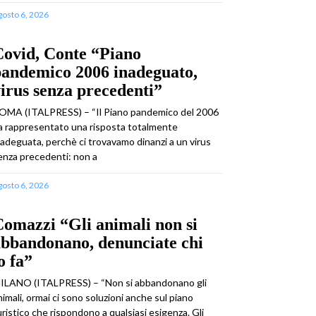
gosto 6, 2026
Covid, Conte “Piano
pandemico 2006 inadeguato,
irus senza precedenti”
OMA (ITALPRESS) – “Il Piano pandemico del 2006
a rappresentato una risposta totalmente
nadeguata, perchè ci trovavamo dinanzi a un virus
enza precedenti: non a
gosto 6, 2026
omazzi “Gli animali non si
abbandonano, denunciate chi
o fa”
ILANO (ITALPRESS) – “Non si abbandonano gli
nimali, ormai ci sono soluzioni anche sul piano
uristico che rispondono a qualsiasi esigenza. Gli