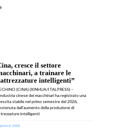
ina, cresce il settore
acchinari, a trainare le
attrezzature intelligenti”
ECHINO (CINA) (XINHUA/ITALPRESS) –
’industria cinese dei macchinari ha registrato una
rescita stabile nel primo semestre del 2026,
ostenuta dall’aumento della produzione di
ttrezzature intelligenti
gosto 6, 2026