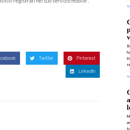
sitivi registrati nel suo servizio mobile”.
A
v
R
h
acebook
Twitter
Pinterest
i
s
LinkedIn
A
C
l
M
a
t