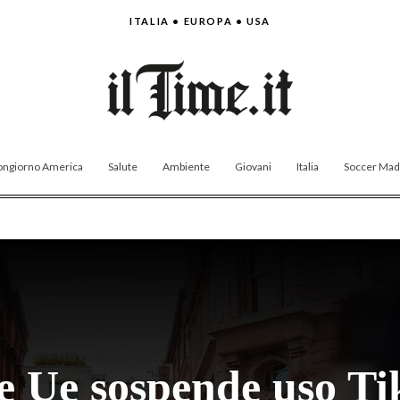
ITALIA • EUROPA • USA
ngiorno America
Salute
Ambiente
Giovani
Italia
Soccer Made
 Ue sospende uso Tik