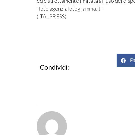
ed è strettamente limitata all’uso dei dispo
-foto agenziafotogramma.it-
(ITALPRESS).
F
Condividi: