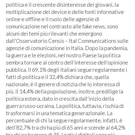
politica e il crescente disinteresse dei giovani, la
moltiplicazione dei device e delle fonti informative
online e offline e il ruolo delle agenzie di
comunicazione nel contrasto alle fake news, sono
alcuni dei temi più rilevanti che emergono
dall’Osservatorio Censis – Ital Communications sulle
agenzie di comunicazione in Italia. Dopo la pandemia,
la guerra e le elezioni, nel nostro Paese la politica
sembra tornare al centro dell’interesse dell’opinione
pubblica. Il 69,1% degli italiani segue regolarmente i
fatti di politica e il 32,4% dichiara che, quella
nazionale, è il genere di notizia che lo interessa di
più. Il 14,4% della popolazione, inoltre, predilige la
politica estera, dato in crescita dall’inizio della
guerra russo-ucraina. La politica, tuttavia, rischia di
trasformarsi in una tematica generazionale. La
percentuale di chi la segue regolarmente, infatti, è
dell’82,7% tra chi ha più di 65 anni e scende al 64,2%
tra chi ne ha meno di 35. I nativi digitali sono più