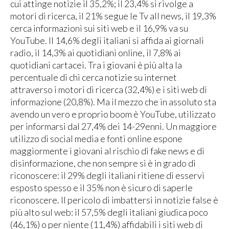
cui attinge notizie il 35,2%; il 23,4% si rivolge a
motori di ricerca, il 21% segue le Tv all news, il 19,3%
cerca informazioni sui siti web e il 16,9% va su
YouTube. Il 14,6% degli italiani si affida ai giornali
radio, il 14,3% ai quotidiani online, il 7,8% ai
quotidiani cartacei. Tra i giovani è più alta la
percentuale di chi cerca notizie su internet
attraverso i motori di ricerca (32,4%) e i siti web di
informazione (20,8%). Ma il mezzo che in assoluto sta
avendo un vero e proprio boom è YouTube, utilizzato
per informarsi dal 27,4% dei 14-29enni. Un maggiore
utilizzo di social media e fonti online espone
maggiormente i giovani al rischio di fake news e di
disinformazione, che non sempre si è in grado di
riconoscere: il 29% degli italiani ritiene di esservi
esposto spesso e il 35% non è sicuro di saperle
riconoscere. Il pericolo di imbattersi in notizie false è
più alto sul web: il 57,5% degli italiani giudica poco
(46,1%) o per niente (11,4%) affidabili i siti web di