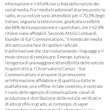
informazione e il 69,6% non si fida delle notizie dei
social media. Fra i media tradizionali al primo posto la
radio, le cui notizie sono attendibili per il 70,3% degli
italiani, seguono la televisione, giudicata credibile
dal 68% della popolazione e i quotidiani, che il 62,8%
ritiene siano affidabili. Secondo Attilio Lombardi,
founder di Ital Communications, “il mondo dei media
attraversa una fase di rapida e radicale
trasformazione che sta rivoluzionando i linguaggi e il
modo stesso di comunicare. Emerge, tuttavia,
l’esigenza di una maggiore attendibilità delle notizie.
In quest’ottica, l’Osservatorio Censis – Ital
Communications si propone di promuovere
un’informazione affidabile e di qualità su tutte le
piattaforme, on e offline. In tale contesto, è centrale
il ruolo delle agenzie di comunicazione, canali di
produzione e distribuzione delle notizie verificati e
di alto profilo in grado, al contempo, di saper
interpretare e gestire in modo adeguato i nuovi