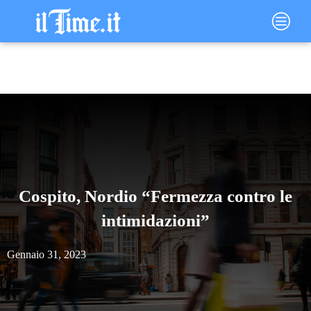
Vai
Main
al
Menu
contenuto
Cospito, Nordio “Fermezza contro le
intimidazioni”
Gennaio 31, 2023