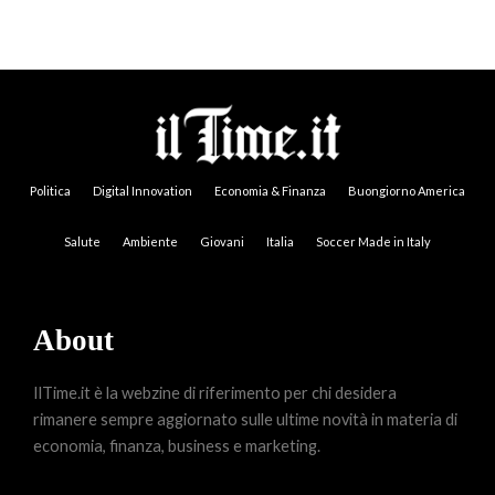
Politica
Digital Innovation
Economia & Finanza
Buongiorno America
Salute
Ambiente
Giovani
Italia
Soccer Made in Italy
About
IlTime.it è la webzine di riferimento per chi desidera
rimanere sempre aggiornato sulle ultime novità in materia di
economia, finanza, business e marketing.