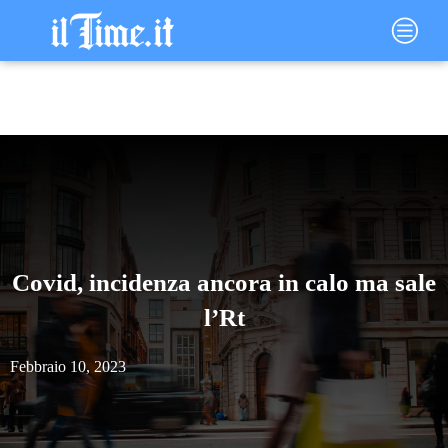
Vai
Main
al
Menu
contenuto
Covid, incidenza ancora in calo ma sale
l’Rt
Febbraio 10, 2023