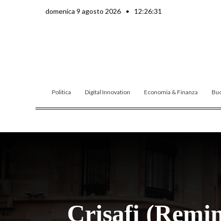
Vai
domenica 9 agosto 2026
•
12:26:32
al
contenuto
Politica
Digital Innovation
Economia & Finanza
Buo
Crisafi (Remin