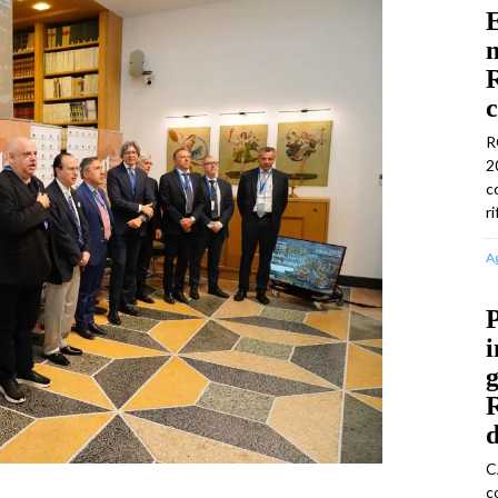
E
n
R
c
R
2
c
r
A
P
i
g
d
C
c