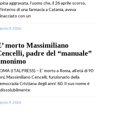
apina aggravata, l’uomo che, il 26 aprile scorso,
ll’interno di una farmacia a Catania, aveva
inacciato con un
gosto 9, 2026
E’ morto Massimiliano
encelli, padre del “manuale”
omonimo
OMA (ITALPRESS) – E’ morto a Roma, all’età di 90
nni, Massimiliano Cencelli, funzionario della
emocrazia Cristiana degli anni ’60. Il suo nome è
ndissolubilmente
gosto 9, 2026