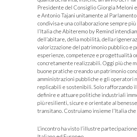
Presidente del Consiglio Giorgia Meloni e
e Antonio Tajani unitamente al Parlamento
condivisa e una collaborazione sempre più s
l’Italia che Abiteremo by Remind intendia
dell’abitare, della mobilità, della rigenera
valorizzazione del patrimonio pubblico e p
esperienze, competenze e progettualità or
concretamente realizzabili. Oggi più che m
buone pratiche creando un patrimonio cond
amministrazioni pubbliche e gli operatori ne
replicabili e sostenibili. Solo rafforzando 
definire e attuare politiche industriali immo
più resilienti, sicure e orientate al beness
transitano. Costruiamo insieme l’Italia che
L’incontro ha visto l’illustre partecipazio
Italiano ed Europeo.