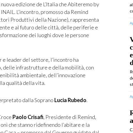
a nuova edizione de L’Italia che Abiteremo by
a
c
o INAIL. L’incontro, promosso da Remind
tori Produttivi della Nazione), rappresenta
A
te e al futuro delle città, delle periferie e
rasformazione dei luoghi dove le persone
c
e
 e leader del settore, l’incontro ha
, delle infrastrutture e della mobilità, con
R
tenibilità ambientale, dell’innovazione
d
la qualità della vita.
s
A
interpretato dalla Soprano
Lucia Rubedo
.
R
 Croce
Paolo Crisafi
, Presidente di Remind,
a
oni che stanno ridefinendo l’abitare e la
C
Piano Casa – promosso dal Governo guidato dal