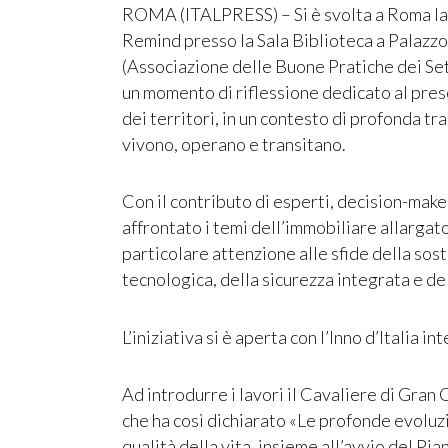
ROMA (ITALPRESS) –
Si è svolta a Roma l
Remind presso la Sala Biblioteca a Palazz
(Associazione delle Buone Pratiche dei Set
un momento di riflessione dedicato al presen
dei territori, in un contesto di profonda t
vivono, operano e transitano.
Con il contributo di esperti, decision-maker
affrontato i temi dell’immobiliare allargato
particolare attenzione alle sfide della sos
tecnologica, della sicurezza integrata e del
L’iniziativa si è aperta con l’Inno d’Italia 
Ad introdurre i lavori il Cavaliere di Gran
che ha così dichiarato «Le profonde evoluzi
qualità della vita, insieme all’avvio del 