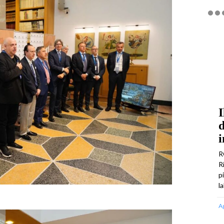
I
d
i
R
R
p
l
A