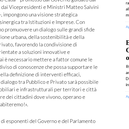
r
 dai Vicepresidenti e Ministri Matteo Salvini
a
-, impongono una visione strategica
m
inergica tra Istituzioni e Imprese. Con
A
mo promuovere un dialogo sulle grandi sfide
zione urbana, della sostenibilità e della
rivato, favorendo la condivisione di
C
ientate a soluzioni innovative e
ai è necessario mettere a fattor comune le
iviso di conoscenze che possa supportare le
R
a
lla definizione di interventi efficaci,
D
il dialogo tra Pubblico e Privato sarà possibile
i
biliari e infrastrutturali per territori e città
ere dei cittadini dove vivono, operano e
A
 abiteremo!».
ne di esponenti del Governo e del Parlamento