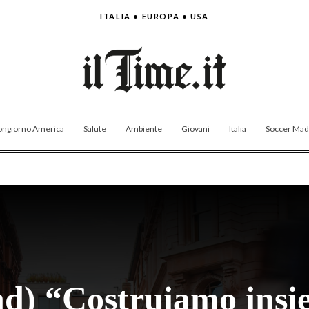
ITALIA • EUROPA • USA
ngiorno America
Salute
Ambiente
Giovani
Italia
Soccer Made
d) “Costruiamo insie