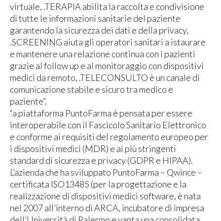
virtuale, .TERAPIA abilita la raccolta e condivisione
di tutte le informazioni sanitarie del paziente
garantendo la sicurezza dei dati e della privacy,
.SCREENING aiuta gli operatori sanitari a istaurare
e mantenere una relazione continua con i pazienti
grazie al follow up e al monitoraggio con dispositivi
medici da remoto, .TELECONSULTO è un canale di
comunicazione stabile e sicuro tra medico e
paziente”.
“a piattaforma PuntoFarma è pensata per essere
interoperabile con il Fascicolo Sanitario Elettronico
e conforme ai requisiti del regolamento europeo per
i dispositivi medici (MDR) e ai più stringenti
standard di sicurezza e privacy (GDPR e HIPAA).
L’azienda che ha sviluppato PuntoFarma – Qwince –
certificata ISO13485 (per la progettazione e la
realizzazione di dispositivi medici software, è nata
nel 2007 all’interno di ARCA, incubatore di impresa
dell’Università di Palermo e vanta una consolidata