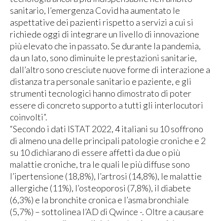
sanitario, l’emergenza Covid ha aumentato le
aspettative dei pazienti rispetto a servizi a cui si
richiede oggi di integrare un livello di innovazione
più elevato che in passato. Se durante la pandemia,
da un lato, sono diminuite le prestazioni sanitarie,
dall’altro sono cresciute nuove forme di interazione a
distanza tra personale sanitario e paziente, e gli
strumenti tecnologici hanno dimostrato di poter
essere di concreto supporto a tutti gli interlocutori
coinvolti”.
“Secondo i dati ISTAT 2022, 4 italiani su 10 soffrono
di almeno una delle principali patologie croniche e 2
su 10 dichiarano di essere affetti da due o più
malattie croniche, tra le quali le più diffuse sono
l’ipertensione (18,8%), l’artrosi (14,8%), le malattie
allergiche (11%), l’osteoporosi (7,8%), il diabete
(6,3%) e la bronchite cronica e l’asma bronchiale
(5,7%) – sottolinea l’AD di Qwince -. Oltre a causare