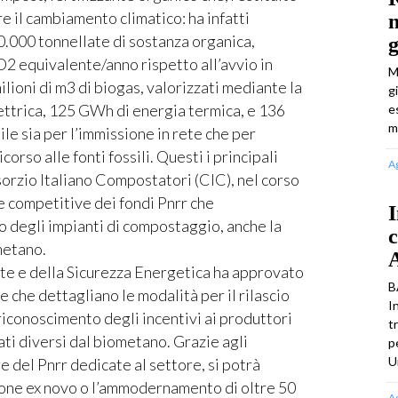
are il cambiamento climatico: ha infatti
n
0.000 tonnellate di sostanza organica,
g
O2 equivalente/anno rispetto all’avvio in
M
ilioni di m3 di biogas, valorizzati mediante la
g
ettrica, 125 GWh di energia termica, e 136
e
m
ile sia per l’immissione in rete che per
icorso alle fonti fossili. Questi i principali
A
sorzio Italiano Compostatori (CIC), nel corso
e competitive dei fondi Pnrr che
I
 degli impianti di compostaggio, anche la
c
metano.
A
nte e della Sicurezza Energetica ha approvato
B
 che dettagliano le modalità per il rilascio
I
 riconoscimento degli incentivi ai produttori
t
ati diversi dal biometano. Grazie agli
p
U
e del Pnrr dedicate al settore, si potrà
zione ex novo o l’ammodernamento di oltre 50
A