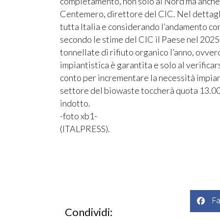
completamento, non solo al Nord ma anche 
Centemero, direttore del CIC. Nel dettagli
tutta Italia e considerando l’andamento c
secondo le stime del CIC il Paese nel 2025 
tonnellate di rifiuto organico l’anno, ovve
impiantistica è garantita e solo al verific
conto per incrementare la necessità impianti
settore del biowaste toccherà quota 13.000
indotto.
-foto xb1-
(ITALPRESS).
F
Condividi: