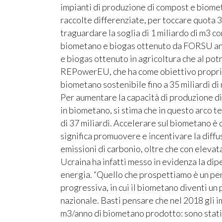
impianti di produzione di compost e biome
raccolte differenziate, per toccare quota 3
traguardare la soglia di 1 miliardo di m3 c
biometano e biogas ottenuto da FORSU and
e biogas ottenuto in agricoltura che al potr
REPowerEU, che ha come obiettivo proprio
biometano sostenibile fino a 35 miliardi di
Per aumentare la capacità di produzione d
in biometano, si stima che in questo arco 
di 37 miliardi. Accelerare sul biometano è
significa promuovere e incentivare la diffu
emissioni di carbonio, oltre che con elevata
Ucraina ha infatti messo in evidenza la dip
energia. “Quello che prospettiamo è un per
progressiva, in cui il biometano diventi un 
nazionale. Basti pensare che nel 2018 gli im
m3/anno di biometano prodotto: sono stati f