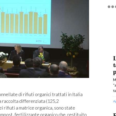
L
t
p
M
“
t
llate di rifiuti organici trattati in Italia
la raccolta differenziata (125,2
A
 rifiuti a matrice organica, sono state
compost, fertilizzante organico che, restituito
R