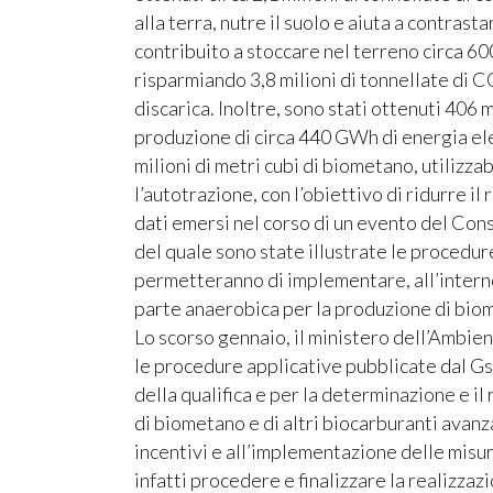
alla terra, nutre il suolo e aiuta a contrast
contribuito a stoccare nel terreno circa 60
risparmiando 3,8 milioni di tonnellate di C
discarica. Inoltre, sono stati ottenuti 406 m
produzione di circa 440 GWh di energia el
milioni di metri cubi di biometano, utilizzab
l’autotrazione, con l’obiettivo di ridurre il r
dati emersi nel corso di un evento del Con
del quale sono state illustrate le procedur
permetteranno di implementare, all’interno
parte anaerobica per la produzione di bio
Lo scorso gennaio, il ministero dell’Ambie
le procedure applicative pubblicate dal Gse
della qualifica e per la determinazione e il
di biometano e di altri biocarburanti avanz
incentivi e all’implementazione delle misur
infatti procedere e finalizzare la realizza