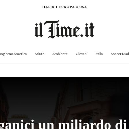
ITALIA • EUROPA • USA
ngiorno America
Salute
Ambiente
Giovani
Italia
Soccer Made
rganici un miliardo di