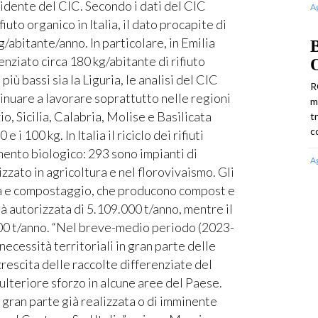
sidente del CIC. Secondo i dati del CIC
A
fiuto organico in Italia, il dato procapite di
g/abitante/anno. In particolare, in Emilia
B
nziato circa 180 kg/abitante di rifiuto
O
iù bassi sia la Liguria, le analisi del CIC
R
nuare a lavorare soprattutto nelle regioni
m
o, Sicilia, Calabria, Molise e Basilicata
t
c
i 100 kg. In Italia il riciclo dei rifiuti
amento biologico: 293 sono impianti di
A
ato in agricoltura e nel florovivaismo. Gli
ca e compostaggio, che producono compost e
tà autorizzata di 5.109.000 t/anno, mentre il
.000 t/anno. “Nel breve-medio periodo (2023-
ecessità territoriali in gran parte delle
crescita delle raccolte differenziate del
 ulteriore sforzo in alcune aree del Paese.
n gran parte già realizzata o di imminente