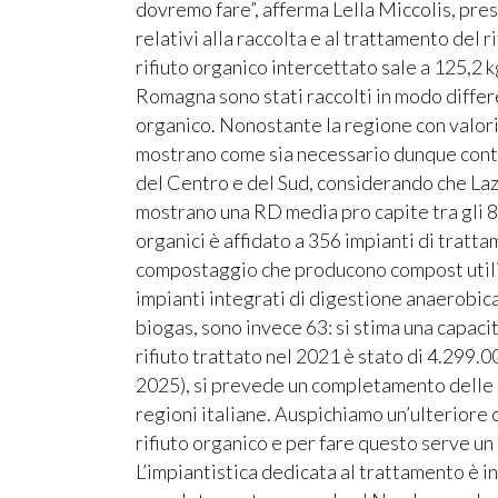
dovremo fare”, afferma Lella Miccolis, pre
relativi alla raccolta e al trattamento del ri
rifiuto organico intercettato sale a 125,2 k
Romagna sono stati raccolti in modo differe
organico. Nonostante la regione con valori p
mostrano come sia necessario dunque conti
del Centro e del Sud, considerando che Lazi
mostrano una RD media pro capite tra gli 80 e 
organici è affidato a 356 impianti di tratt
compostaggio che producono compost utilizz
impianti integrati di digestione anaerobi
biogas, sono invece 63: si stima una capaci
rifiuto trattato nel 2021 è stato di 4.299
2025), si prevede un completamento delle n
regioni italiane. Auspichiamo un’ulteriore 
rifiuto organico e per fare questo serve un
L’impiantistica dedicata al trattamento è i