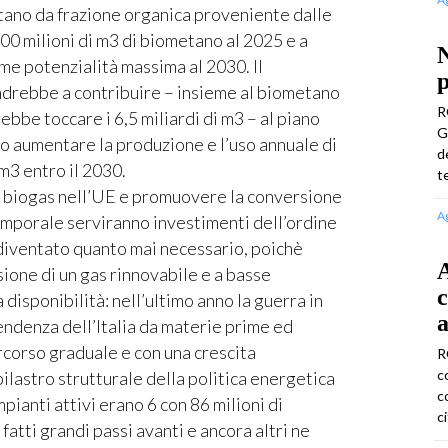
tano da frazione organica proveniente dalle
00 milioni di m3 di biometano al 2025 e a
ome potenzialità massima al 2030. Il
p
rebbe a contribuire – insieme al biometano
R
ebbe toccare i 6,5 miliardi di m3 – al piano
G
 aumentare la produzione e l’uso annuale di
d
 m3 entro il 2030.
t
i biogas nell’UE e promuovere la conversione
A
temporale serviranno investimenti dell’ordine
 diventato quanto mai necessario, poichè
A
sione di un gas rinnovabile e a basse
c
 disponibilità: nell’ultimo anno la guerra in
a
endenza dell’Italia da materie prime ed
corso graduale e con una crescita
R
c
pilastro strutturale della politica energetica
c
pianti attivi erano 6 con 86 milioni di
c
atti grandi passi avanti e ancora altri ne