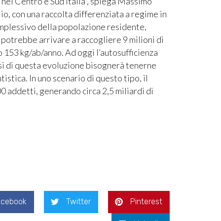
nel Centro e Sud Italia”, spiega Massimo
o, con una raccolta differenziata a regime in
omplessivo della popolazione residente,
potrebbe arrivare a raccogliere 9 milioni di
ro 153 kg/ab/anno. Ad oggi l’autosufficienza
arsi di questa evoluzione bisognerà tenerne
stica. In uno scenario di questo tipo, il
 addetti, generando circa 2,5 miliardi di
acebook
Twitter
Pinterest