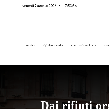
Vai
venerdì 7 agosto 2026
•
17:53:37
al
contenuto
Politica
Digital Innovation
Economia & Finanza
Buo
Dai rifiuti o