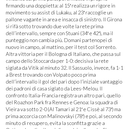
firmando una doppietta: al 15′ realizza un rigore in
movimento su assist di Lukaku, al 23′ raccoglie un
pallone vagante in area e insacca di sinistro. Il Girona
si rifà sotto trovando due volte la rete prima
dell’intervallo, sempre con Stuani (34′ e 42′), ma il
punteggio non cambia più. Domani partenopei di
nuovo in campo, al mattino, per il test col Sorrento.
Altra vittoria per il Bologna di Italiano, che passa sul
campo dello Stoccarda per 1-0: decisiva la rete
siglata da Vitik al minuto 32. Il Sassuolo, invece, fa 1-1
a Brest trovando con Volpato poco prima
dell’intervallo il gol del pari dopo l’iniziale vantaggio
dei padroni di casa siglato da Lees-Melou. Il
confronto Italia-Francia registra un altro pari, quello
del Roazhon Park fra Rennes e Genoa: la squadra di
Vieira va sotto 2-0 (Al Tamari al 21′ e Cissè al 73′) ma
prima accorcia con Malinovskyi (78′) e poi, al secondo
minuto di recupero, evita la sconfitta grazie a