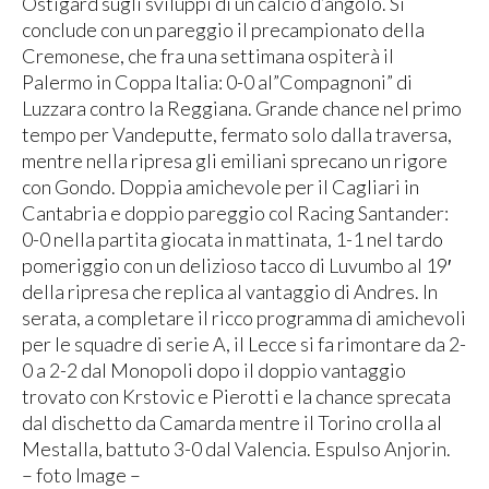
Ostigard sugli sviluppi di un calcio d’angolo. Si
conclude con un pareggio il precampionato della
Cremonese, che fra una settimana ospiterà il
Palermo in Coppa Italia: 0-0 al”Compagnoni” di
Luzzara contro la Reggiana. Grande chance nel primo
tempo per Vandeputte, fermato solo dalla traversa,
mentre nella ripresa gli emiliani sprecano un rigore
con Gondo. Doppia amichevole per il Cagliari in
Cantabria e doppio pareggio col Racing Santander:
0-0 nella partita giocata in mattinata, 1-1 nel tardo
pomeriggio con un delizioso tacco di Luvumbo al 19′
della ripresa che replica al vantaggio di Andres. In
serata, a completare il ricco programma di amichevoli
per le squadre di serie A, il Lecce si fa rimontare da 2-
0 a 2-2 dal Monopoli dopo il doppio vantaggio
trovato con Krstovic e Pierotti e la chance sprecata
dal dischetto da Camarda mentre il Torino crolla al
Mestalla, battuto 3-0 dal Valencia. Espulso Anjorin.
– foto Image –