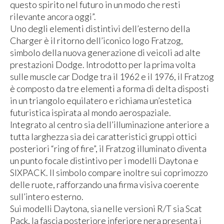
questo spirito nel futuro in un modo che resti
rilevante ancora oggi”.
Uno degli elementi distintivi dell’esterno della
Charger è il ritorno dell’iconico logo Fratzog,
simbolo della nuova generazione di veicoli ad alte
prestazioni Dodge. Introdotto per la prima volta
sulle muscle car Dodge tra il 1962 e il 1976, il Fratzog
è composto da tre elementi a forma di delta disposti
in un triangolo equilatero e richiama un’estetica
futuristica ispirata al mondo aerospaziale.
Integrato al centro sia dell’illuminazione anteriore a
tutta larghezza sia dei caratteristici gruppi ottici
posteriori “ring of fire”, il Fratzog illuminato diventa
un punto focale distintivo per i modelli Daytona e
SIXPACK. Il simbolo compare inoltre sui coprimozzo
delle ruote, rafforzando una firma visiva coerente
sull’intero esterno.
Sui modelli Daytona, sia nelle versioni R/T sia Scat
Pack, la fascia posteriore inferiore nera presenta i