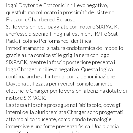
loghi Daytona e Fratzonic in rilievo negativo,
quest’ultimo collocato in prossimità del sistema
Fratzonic Chambered Exhaust.
Sulle versioni equipaggiate con motore SIXPACK,
anch’esse disponibili negli allestimenti R/T e Scat
Pack, il cofano Performance identifica
immediatamente la natura endotermica del modello
grazie a una cornice stile griglia nera con logo
SIXPACK, mentre la fascia posteriore presenta il
logo Charger in rilievo negativo. Questa logica
continua anche all’interno, con la denominazione
Daytona utilizzata per i veicoli completamente
elettrici e Charger per le versioni a benzina dotate di
motore SIXPACK.
La stessa filosofia prosegue nell’abitacolo, dove gli
interni della pluripremiata Charger sono progettati
attorno al conducente, combinando tecnologie
immersive e una forte presenza fisica. Una plancia