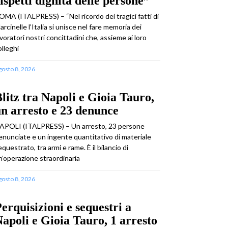
ispetti dignità delle persone”
OMA (ITALPRESS) – “Nel ricordo dei tragici fatti di
arcinelle l’Italia si unisce nel fare memoria dei
avoratori nostri concittadini che, assieme ai loro
olleghi
gosto 8, 2026
litz tra Napoli e Gioia Tauro,
n arresto e 23 denunce
APOLI (ITALPRESS) – Un arresto, 23 persone
enunciate e un ingente quantitativo di materiale
equestrato, tra armi e rame. È il bilancio di
n’operazione straordinaria
gosto 8, 2026
erquisizioni e sequestri a
apoli e Gioia Tauro, 1 arresto