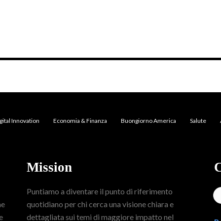
gital Innovation
Economia & Finanza
Buongiorno America
Salute
Mission
C
Puntiamo a diventare il punto di riferimento
me
quotidiano per chi cerca una visione chiara e
e
dettagliata sui temi di maggiore impatto nel