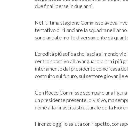
due finali perse in due anni.
Nell’ultima stagione Commisso aveva invest
tentativo di rilanciare la squadra nell’anno
sono andate molto diversamente da quanto 
L’eredità più solida che lascia al mondo viol
centro sportivo all’avanguardia, tra i più g
interamente dal presidente come “casa dell
costruito sul futuro, sul settore giovanile e
Con Rocco Commisso scompare una figura cen
un presidente presente, divisivo, ma sempre
nome alla rinascita strutturale della Fioren
Firenze oggi lo saluta con rispetto, consap