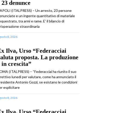
 23 denunce
APOLI (ITALPRESS) – Un arresto, 23 persone
enunciate e un ingente quantitativo di materiale
equestrato, tra armi e rame. E’ il bilancio di
n’operazione straordinaria
gosto 8, 2026
x Ilva, Urso “Federacciai
aluta proposta. La produzione
 in crescita”
OMA (ITALPRESS) – “Federacciai ha riunito il suo
irettivo lunedì per valutare, come ha annunciato il
residente Antonio Gozzi, se esistano le condizioni
er esplicitare
gosto 8, 2026
x Ilva, Urso “Federacciai