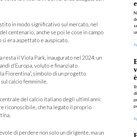
e
N
d
ito in modo significativo sul mercato, nel
s
 del centenario, anche se poi le cose in campo
u
si era aspettato e auspicato.
A
a resta il Viola Park, inaugurato nel 2024: un
E
randi d’Europa, voluto e finanziato
v
a Fiorentina”, simbolo di un progetto
è
 sul calcio femminile.
R
d
trale del calcio italiano degli ultimi anni:
p
p
 riconoscibile, che ha legato il proprio
tina.
A
evole di perdere non solo un dirigente, ma un
E