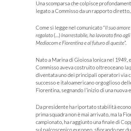
Una scomparsa che colpisce profondamente l
legato a Commisso da un rapporto diretto,
Come si legge nel comunicato “
Il suo amore
regalato
(…)
Inarrestabile, ha lavorato fino agli
Mediacom e Fiorentina e al futuro di queste
”.
Nato a Marina di Gioiosa Ionica nel 1949, 
Commisso aveva costruito oltreoceano la
diventata uno dei principali operatori via 
successo e italoamericano orgoglioso delle
Fiorentina, segnando l’inizio di una nuova er
Da presidente ha riportato stabilità econom
prima squadra non è mai arrivato, ma la Fio
campionato, ha raggiunto una finale di Copp
sul palcoscenico europeo, sfiorando per du