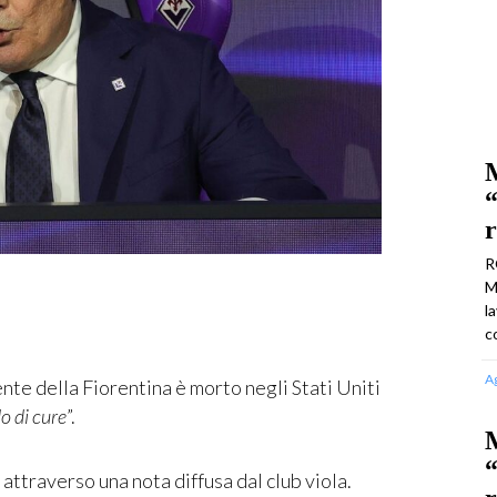
M
“
r
R
M
l
c
A
te della Fiorentina è morto negli Stati Uniti
o di cure
”.
M
“
 attraverso una nota diffusa dal club viola.