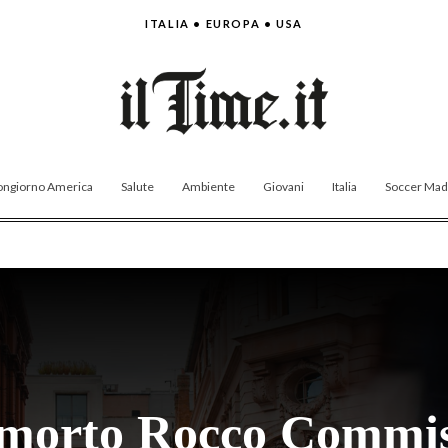
ITALIA • EUROPA • USA
ngiorno America
Salute
Ambiente
Giovani
Italia
Soccer Made
morto Rocco Commi