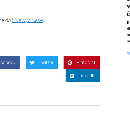
v
è
ne da
IlNewyorkese
.
R
d
p
p
A
acebook
Twitter
Pinterest
LinkedIn