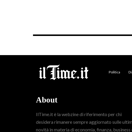
Politica
Di
About
IlTime.it è la webzine di riferimento per chi
desidera rimanere sempre aggiornato sulle ulti
novità in materia di economia, finanza, business 