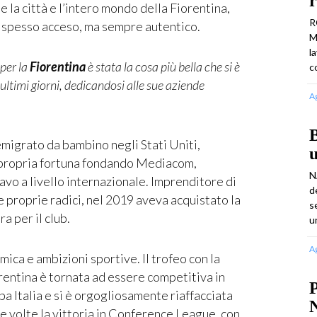
r
a città e l’intero mondo della Fiorentina,
R
 spesso acceso, ma sempre autentico.
M
l
 per la
Fiorentina
è stata la cosa più bella che si è
c
 ultimi giorni, dedicandosi alle sue aziende
A
B
emigrato da bambino negli Stati Uniti,
u
 propria fortuna fondando Mediacom,
N
cavo a livello internazionale. Imprenditore di
d
 proprie radici, nel 2019 aveva acquistato la
s
a per il club.
u
A
ica e ambizioni sportive. Il trofeo con la
rentina è tornata ad essere competitiva in
P
a Italia e si è orgogliosamente riaffacciata
N
e volte la vittoria in Conference League, con