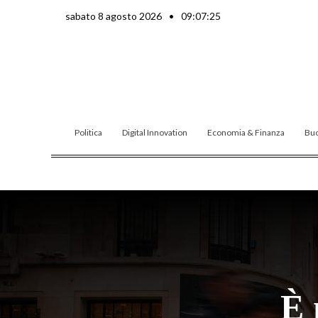
Vai
sabato 8 agosto 2026
•
09:07:27
al
contenuto
Politica
Digital Innovation
Economia & Finanza
Buo
È 