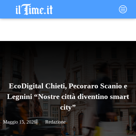
Vai
Main
al
Menu
contenuto
EcoDigital Chieti, Pecoraro Scanio e
Legnini “Nostre città diventino smart
city”
Maggio 15, 2026
Redazione