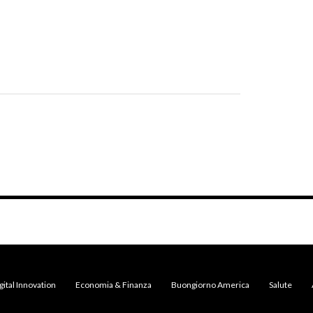
gital Innovation
Economia & Finanza
Buongiorno America
Salute