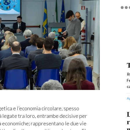
R
F
c
A
tica e l’economia circolare, spesso
à legate tra loro, entrambe decisive per
r
tà economiche; rappresentano le due vie
m