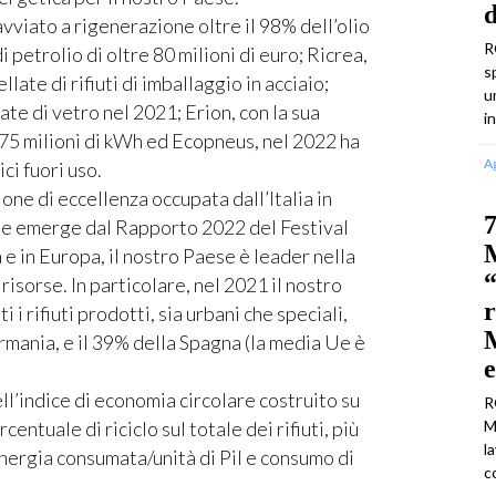
vviato a rigenerazione oltre il 98% dell’olio
R
 petrolio di oltre 80 milioni di euro; Ricrea,
s
ate di rifiuti di imballaggio in acciaio;
u
te di vetro nel 2021; Erion, con la sua
i
375 milioni di kWh ed Ecopneus, nel 2022 ha
A
i fuori uso.
ione di eccellenza occupata dall’Italia in
7
e emerge dal Rapporto 2022 del Festival
M
 e in Europa, il nostro Paese è leader nella
“
risorse. In particolare, nel 2021 il nostro
r
i i rifiuti prodotti, sia urbani che speciali,
M
ermania, e il 39% della Spagna (la media Ue è
ell’indice di economia circolare costruito su
R
entuale di riciclo sul totale dei rifiuti, più
M
l
energia consumata/unità di Pil e consumo di
c