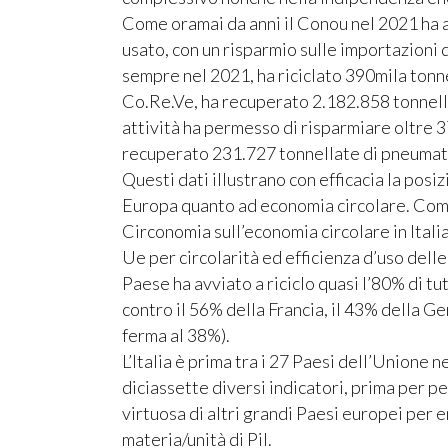
Come oramai da anni il Conou nel 2021 ha a
usato, con un risparmio sulle importazioni di
sempre nel 2021, ha riciclato 390mila tonnell
Co.Re.Ve, ha recuperato 2.182.858 tonnella
attività ha permesso di risparmiare oltre 
recuperato 231.727 tonnellate di pneumatic
Questi dati illustrano con efficacia la posiz
Europa quanto ad economia circolare. Com
Circonomia sull’economia circolare in Italia
Ue per circolarità ed efficienza d’uso delle 
Paese ha avviato a riciclo quasi l’80% di tutt
contro il 56% della Francia, il 43% della G
ferma al 38%).
L’Italia è prima tra i 27 Paesi dell’Unione n
diciassette diversi indicatori, prima per perc
virtuosa di altri grandi Paesi europei per 
materia/unità di Pil.