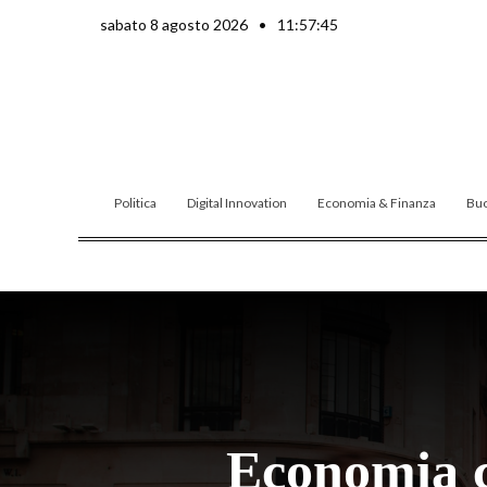
Vai
sabato 8 agosto 2026
•
11:57:46
al
contenuto
Politica
Digital Innovation
Economia & Finanza
Buo
Economia ci