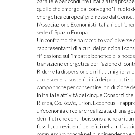
parallele per condurre l’Italia a una prospe
quello che emerge dal convegno “Il ruolo de
energetica europea” promosso dal Conou, i
l’Associazione Economisti italiani dell’ener
sede di Spazio Europa.
Un confronto che ha raccolto voci diverse d
rappresentanti di alcuni dei principali con
riflessione sull’impatto benefico e la nece
transizione energetica per l’azione di contr
Ridurre la dispersione di rifiuti, migliorare
accrescere la sostenibilità dei prodotti son
campo anche per consentire la riduzione de
In Italia le attività dei cinque Consorzi ch
Ricrea, Co.Re.Ve, Erion, Ecopneus – rappre
un’economia circolare realizzata, di una g
dei rifiuti che contribuiscono anche a ridur
fossili, con evidenti benefici nella mitigaz
complessivo nonchè nella indipendenza ene