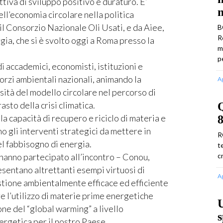
ttiva di sviluppo positivo e duraturo. E’
m
ll’economia circolare nella politica
l Consorzio Nazionale Oli Usati, e da Aiee,
B
R
gia, che si è svolto oggi a Roma presso la
m
p
i accademici, economisti, istituzioni e
sorzi ambientali nazionali, animando la
A
ssità del modello circolare nel percorso di
asto della crisi climatica.
 la capacità di recupero e riciclo di materia e
8
o gli interventi strategici da mettere in
R
l fabbisogno di energia.
t
e hanno partecipato all’incontro – Conou,
c
sentano altrettanti esempi virtuosi di
A
estione ambientalmente efficace ed efficiente
re l’utilizzo di materie prime energetiche
U
ione del “global warming” a livello
s
rgetica per il nostro Paese.