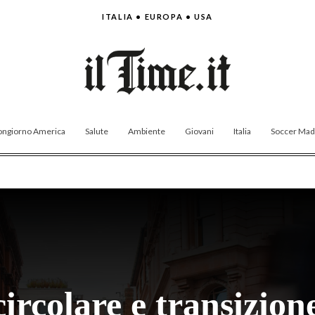
ITALIA • EUROPA • USA
ngiorno America
Salute
Ambiente
Giovani
Italia
Soccer Made
rcolare e transizion