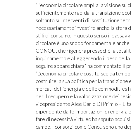
“L’economia circolare amplia la visione su 
sufficientemente rapida la transizione eco
soltanto su interventi di ‘sostituzione tec
necessariamente investire anche la sfera 
stili di consumo. In questo senso il passag
circolare è uno snodo fondamentale anche in
CONOU, che rigenera pressochè la totalità 
inquinamento e alleggerendo il peso della 
seguire appare chiara”, ha commentato il 
“L’economia circolare costituisce da tempo u
costruire la sua politica per la transizione
mercati dell’energia e delle commodities 
per il recupero e la valorizzazione dei resid
vicepresidente Aiee Carlo Di Primio – L’It
dipendente dalle importazioni di energia e
fare di necessità virtù ed ha saputo acquis
campo. I consorzi come Conou sono uno degl