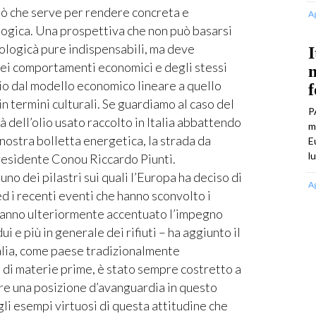
ciò che serve per rendere concreta e
A
logica. Una prospettiva che non può basarsi
nologicà pure indispensabili, ma deve
I
dei comportamenti economici e degli stessi
m
gio dal modello economico lineare a quello
 termini culturali. Se guardiamo al caso del
P
dell’olio usato raccolto in Italia abbattendo
m
nostra bolletta energetica, la strada da
E
l
presidente Conou Riccardo Piunti.
no dei pilastri sui quali l’Europa ha deciso di
A
 ed i recenti eventi che hanno sconvolto i
hanno ulteriormente accentuato l’impegno
ui e più in generale dei rifiuti – ha aggiunto il
alia, come paese tradizionalmente
 di materie prime, è stato sempre costretto a
ire una posizione d’avanguardia in questo
i esempi virtuosi di questa attitudine che