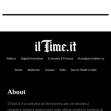
Politica
Digital Innovation
Economia & Finanza
Buongiorno America
Salute
Ambiente
Giovani
Italia
Soccer Made in Italy
About
IlTime.it è la webzine di riferimento per chi desidera
rimanere sempre aggiornato sulle ultime novità in materia di