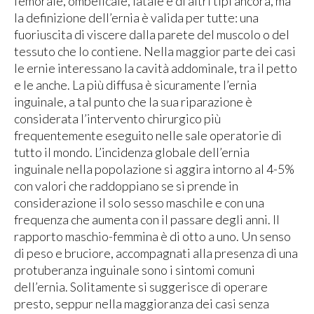
femorale, ombelicale, iatale e di altri tipi ancora, ma
la definizione dell’ernia è valida per tutte: una
fuoriuscita di viscere dalla parete del muscolo o del
tessuto che lo contiene. Nella maggior parte dei casi
le ernie interessano la cavità addominale, tra il petto
e le anche. La più diffusa è sicuramente l’ernia
inguinale, a tal punto che la sua riparazione è
considerata l’intervento chirurgico più
frequentemente eseguito nelle sale operatorie di
tutto il mondo. L’incidenza globale dell’ernia
inguinale nella popolazione si aggira intorno al 4-5%
con valori che raddoppiano se si prende in
considerazione il solo sesso maschile e con una
frequenza che aumenta con il passare degli anni. Il
rapporto maschio-femmina è di otto a uno. Un senso
di peso e bruciore, accompagnati alla presenza di una
protuberanza inguinale sono i sintomi comuni
dell’ernia. Solitamente si suggerisce di operare
presto, seppur nella maggioranza dei casi senza