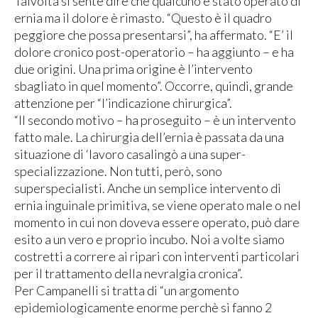
Talvolta si sente dire che qualcuno è stato operato di
ernia ma il dolore è rimasto. “Questo è il quadro
peggiore che possa presentarsi”, ha affermato. “E’ il
dolore cronico post-operatorio – ha aggiunto – e ha
due origini. Una prima origine è l’intervento
sbagliato in quel momento”. Occorre, quindi, grande
attenzione per “l’indicazione chirurgica”.
“Il secondo motivo – ha proseguito – è un intervento
fatto male. La chirurgia dell’ernia è passata da una
situazione di ‘lavoro casalingò a una super-
specializzazione. Non tutti, però, sono
superspecialisti. Anche un semplice intervento di
ernia inguinale primitiva, se viene operato male o nel
momento in cui non doveva essere operato, può dare
esito a un vero e proprio incubo. Noi a volte siamo
costretti a correre ai ripari con interventi particolari
per il trattamento della nevralgia cronica”.
Per Campanelli si tratta di “un argomento
epidemiologicamente enorme perchè si fanno 2