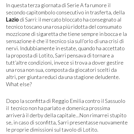
In questa terza giornata di Serie A fa rumore il
secondo capitombolo consecutivo in trasferta, della
Lazio
di Sarri: il mercato bloccato ha consegnato al
tecnico toscano una rosa più ridotta del consumato
mozzicone di sigaretta che tiene sempre in bocca e la
sensazione è che il tecnico sia sull’orlo di una crisi di
nervi. Indubbiamente in estate, quando ha accettato
la proposta di Lotito, Sarri pensava di tornare a
tutt’altre condizioni, invece si trova a dover gestire
una rosa non sua, composta da giocatori scelti da
altri, per giunta reduci da una stagione deludente.
What else?
Dopo la sconfitta di Reggio Emilia contro il Sassuolo
il tecnico non ha parlato e domenica prossima
arriverà il derby della capitale…Non rimarrei stupito
se, in caso di sconfitta, Sarri presentasse nuovamente
le proprie dimissioni sul tavolo di Lotito.