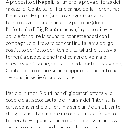
A proposito di
Napoli
, fa rumore la prova di forza dei
ragazzi di Conte sul difficile campo della Fiorentina:
l’innesto di Hojlund (subito a segno) ha dato al
tecnico azzurro quel numero 9 puro che (dopo
l’infortunio di Big Rom) mancava, in grado di tener
palla e far salire la squadra, connettendosi con i
compagni, e di trovare con continuità la via del gol. Il
sostituto perfetto per Romelu Lukaku che, tuttavia,
tornerà a disposizione tra dicembre e gennaio:
questo significa che, per la seconda parte di stagione,
Conte potrà contare su una coppia di attaccanti che
nessuno, in serie A, può vantare.
Parlo di numeri 9 puri, non di giocatori offensivi o
coppie d’attacco: Lautaro e Thuram dell’Inter, sulla
carta, sono anche più forti ma sono un 9 e un 11, tanto
che giocano stabilmente in coppia. Lukaku (quando
tornerà) e Hoijlund saranno due titolarissimi in lizza
per una sola maglia e daranno al Napoli una