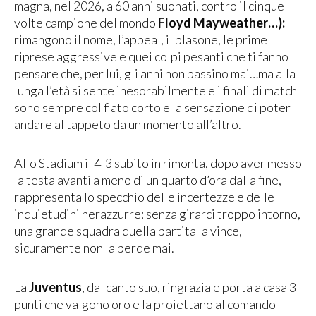
magna, nel 2026, a 60 anni suonati, contro il cinque
volte campione del mondo
Floyd Mayweather…):
rimangono il nome, l’appeal, il blasone, le prime
riprese aggressive e quei colpi pesanti che ti fanno
pensare che, per lui, gli anni non passino mai…ma alla
lunga l’età si sente inesorabilmente e i finali di match
sono sempre col fiato corto e la sensazione di poter
andare al tappeto da un momento all’altro.
Allo Stadium il 4-3 subito in rimonta, dopo aver messo
la testa avanti a meno di un quarto d’ora dalla fine,
rappresenta lo specchio delle incertezze e delle
inquietudini nerazzurre: senza girarci troppo intorno,
una grande squadra quella partita la vince,
sicuramente non la perde mai.
La
Juventus
, dal canto suo, ringrazia e porta a casa 3
punti che valgono oro e la proiettano al comando