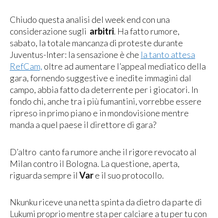
Chiudo questa analisi del week end con una
considerazione sugli
arbitri
. Ha fatto rumore,
sabato, la totale mancanza di proteste durante
Juventus-Inter: la sensazione è che
la tanto attesa
RefCam,
oltre ad aumentare l’appeal mediatico della
gara, fornendo suggestive e inedite immagini dal
campo, abbia fatto da deterrente per i giocatori. In
fondo chi, anche tra i più fumantini, vorrebbe essere
ripreso in primo piano e in mondovisione mentre
manda a quel paese il direttore di gara?
D’altro canto fa rumore anche il rigore revocato al
Milan contro il Bologna. La questione, aperta,
riguarda sempre il
Var
e il suo protocollo.
Nkunku riceve una netta spinta da dietro da parte di
Lukumi proprio mentre sta per calciare a tu per tu con