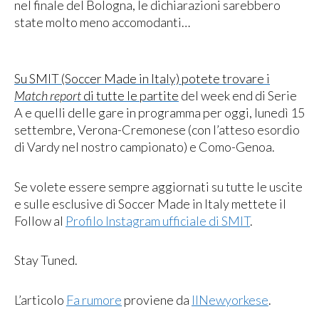
nel finale del Bologna, le dichiarazioni sarebbero
state molto meno accomodanti…
Su SMIT (Soccer Made in Italy) potete trovare i
Match report
di tutte le partite
del week end di Serie
A e quelli delle gare in programma per oggi, lunedì 15
settembre, Verona-Cremonese (con l’atteso esordio
di Vardy nel nostro campionato) e Como-Genoa.
Se volete essere sempre aggiornati su tutte le uscite
e sulle esclusive di Soccer Made in Italy mettete il
Follow al
Profilo Instagram ufficiale di SMIT
.
Stay Tuned.
L’articolo
Fa rumore
proviene da
IlNewyorkese
.