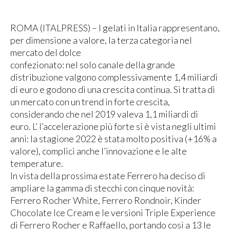
ROMA (ITALPRESS) – I gelati in Italia rappresentano,
per dimensione a valore, la terza categoria nel
mercato del dolce
confezionato: nel solo canale della grande
distribuzione valgono complessivamente 1,4 miliardi
di euro e godono di una crescita continua. Si tratta di
un mercato con un trend in forte crescita,
considerando che nel 2019 valeva 1,1 miliardi di
euro. L’ l’accelerazione più forte si è vista negli ultimi
anni: la stagione 2022 è stata molto positiva (+16% a
valore), complici anche l’innovazione e le alte
temperature.
In vista della prossima estate Ferrero ha deciso di
ampliare la gamma di stecchi con cinque novità:
Ferrero Rocher White, Ferrero Rondnoir, Kinder
Chocolate Ice Cream e le versioni Triple Experience
di Ferrero Rocher e Raffaello, portando così a 13 le