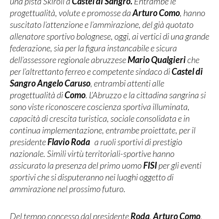
una pista Skiroll a
Castel di Sangro.
Entrambe le
progettualità, volute e promosse da
Arturo Como
, hanno
suscitato l’attenzione e l’ammirazione, del già quotato
allenatore sportivo bolognese, oggi, ai vertici di una grande
federazione, sia per la figura instancabile e sicura
dell’assessore regionale abruzzese
Mario Qualgieri
che
per l’altrettanto ferreo e competente sindaco di
Castel di
Sangro Angelo Caruso
, entrambi attenti alle
progettualità di
Como
. L’Abruzzo e la cittadina sangrina si
sono viste riconoscere coscienza sportiva illuminata,
capacità di crescita turistica, sociale consolidata e in
continua implementazione, entrambe proiettate, per il
presidente
Flavio Roda
a ruoli sportivi di prestigio
nazionale. Simili virtù territoriali-sportive hanno
assicurato la presenza del primo uomo
FISI
per gli eventi
sportivi che si disputeranno nei luoghi oggetto di
ammirazione nel prossimo futuro.
Del tempo concesso dal presidente
Roda
,
Arturo Como
,