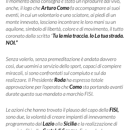
Il momento della consegna è stato un riprodurre dal vivo,
anche, il logo che
Arturo Como
fa accompagnare ai suoi
eventi, in cui un volontario e uno sciatore, ai piedi di un
monte innevato, lasciano incontrare le loro mani su un
aquilone, simbolo di libertà, colore e di movimento, il tutto
coronato dalla scritta “
Tu la mia traccia. Io La tua strada.
NOI.”
Senza volerlo, senza premeditazione è andata davvero
così, due uomini a servizio dello sport, capaci di compiere
miracoli, si sono confrontati sul compiuto e sul da
realizzare. Il Presidente
Roda
ha espresso totale
approvazione per l’operato che
Como
sta portando avanti
durate questo suo mandato a marchio FISI.
Le azioni che hanno trovato il plauso del capo della
FISI,
sono due, la volontà di creare impianti di innevamento
programmato dal
Lazio
alla
Sicilia
e la realizzazione di