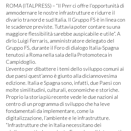
ROMA (ITALPRESS) – “Il Pnrr ci offre l’opportunità di
ammodernare le nostre infrastrutture e ridurre il
divario tra nord e sud Italia. Il Gruppo FS è in linea con
le scadenze previste. Tuttavia poter contare su una
maggiore flessibilità sarebbe auspicabile e utile”. A
dirlo Luigi Ferraris, amministratore delegato del
Gruppo FS, durante il Foro di dialogo Italia-Spagna
tenutosi a Roma nella sala della Protomoteca in
Campidoglio.
L’evento per dibattere i temi dello sviluppo comuni ai
due paesi quest’anno è giunto alla diciannovesima
edizione. Italia e Spagna sono, infatti, due Paesi con
molte similitudini, culturali, economiche e storiche.
Proprio la storia più recente vede le due nazioni al
centro di un programma di sviluppo che ha leve
fondamentali da implementare, come la
digitalizzazione, l’ambiente e le infrastrutture.
“Infrastrutture che in Italia necessitano dei