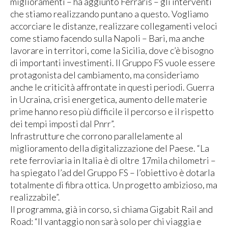
miglioramenti – ha aggiunto Ferraris – gli interventi
che stiamo realizzando puntano a questo. Vogliamo
accorciare le distanze, realizzare collegamenti veloci
come stiamo facendo sulla Napoli – Bari, ma anche
lavorare in territori, come la Sicilia, dove c’è bisogno
di importanti investimenti. Il Gruppo FS vuole essere
protagonista del cambiamento, ma consideriamo
anche le criticità affrontate in questi periodi. Guerra
in Ucraina, crisi energetica, aumento delle materie
prime hanno reso più difficile il percorso e il rispetto
dei tempi imposti dal Pnrr”.
Infrastrutture che corrono parallelamente al
miglioramento della digitalizzazione del Paese. “La
rete ferroviaria in Italia è di oltre 17mila chilometri –
ha spiegato l’ad del Gruppo FS – l’obiettivo è dotarla
totalmente di fibra ottica. Un progetto ambizioso, ma
realizzabile”.
Il programma, già in corso, si chiama Gigabit Rail and
Road: “Il vantaggio non sarà solo per chi viaggia e