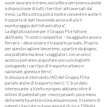
vuole lavorare in treno, ma la fibra verrà messa anche
a disposizione di tutti i territori attraversati dal
treno. La fibra ottica potrà inoltre consentire anche il
trasporto di dati favorendo ancora di più il
monitoraggio dell’infrastruttura”.
La digitalizzazione per il Gruppo FS è fattore
abilitante. “Il nostro competitor – ha aggiunto ancora
Ferraris – deve essere il trasporto privato. Proprio
per questa ragione lanceremo, a partire da giugno,
una piattaforma dove i viaggiatori, con un unico
accesso potranno acquistare uno o più biglietti
coniugando i vari tipo di trasporto urbano e
nazionale, gomma e ferro”.
In chiusura di intervento l’AD del Gruppo FS ha
parlato anche di trasporto merci: “C’è un dato
interessante: a livello europeo abbiamo oltre 4
milioni di patentati per i mezzi pesanti, poco meno
della metà ha un’età vicina alla pensione. Il numero di
patenti rilasciate su base annua è di circa 150mila.